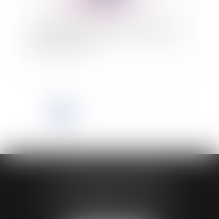
Compétence du juge de l’exécution en matière
de cautionnement
<<
<
1
2
3
4
5
6
7
...
>
>>
HUAUMÉ LEPELLETIER ARIN
24 Boulevard du Général de Gaulle Bp 46
61200 ARGENTAN
Tél :
02 33 67 00 33
- Fax : 02 33 36 68 97