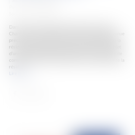
Auteur : FILSER Jacques
Publié le :
27/02/2024
Source :
www.eurojuris.fr
Dans un arrêt du 13 décembre 2023 (22-19.749), la
Chambre commerciale de la Cour de cassation est venue
préciser les limites du principe de l’insaisissabilité de la
résidence d’un entrepreneur individuel ayant fait l’objet
d’une liquidation judiciaire. L’article L. 526-1 du Code de
commerce énonce les modalités de l’insaisissabilité de la
résid...
Lire la suite