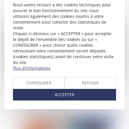
résidence principale a ses limites
Nous avons recours à des cookies techniques pour
assurer le bon fonctionnement du site, nous
utilisons également des cookies soumis à votre
consentement pour collecter des statistiques de
visite.
Publié le :
29/06/2023
Cliquez ci-dessous sur « ACCEPTER » pour accepter
le dépôt de l'ensemble des cookies ou sur «
CONFIGURER » pour choisir quels cookies
nécessitant votre consentement seront déposés
(cookies statistiques), avant de continuer votre visite
du site.
Plus d'informations
CONFIGURER
REFUSER
L’interruption de la prescription du titre de
ACCEPTER
créance par le commandement de saisie
immobilière et ses aléas
Publié le :
09/02/2023