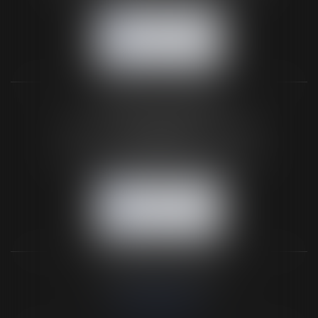
NOUS CONTACTER
NOUS LOCALISER
BUREAU SECONDAIRE
26 rue de la 11ème Division Britannique
61102 FLERS
Tél :
02 33 66 02 26
- Fax : 02 33 36 68 97
NOUS CONTACTER
NOUS LOCALISER
NOS DERNIERS TWEETS