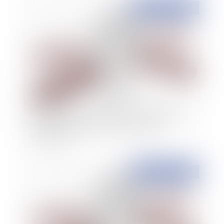
Publié le :
05/07/2016
Des effets de la solidarité : mise en application
dans le cadre d’une procédure de saisie
immobilière
Publié le :
05/07/2016