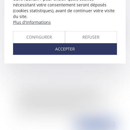
petites créances
nécessitant votre consentement seront déposés
(cookies statistiques), avant de continuer votre visite
du site.
Plus d'informations
Publié le :
05/04/2016
CONFIGURER
REFUSER
ACCEPTER
Le créancier titulaire d’un titre exécutoire
autorisé à poursuivre l’obtention d’un second
titre exécutoire portant sur la même créance à
l’encontre des mêmes débiteurs
Publié le :
10/07/2015