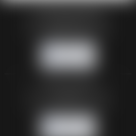
HUAUMÉ LEPELLETIER ARIN
24 Boulevard du Général de Gaulle Bp 46
61200 ARGENTAN
Tél :
02 33 67 00 33
- Fax : 02 33 36 68 97
NOUS CONTACTER
NOUS LOCALISER
BUREAU SECONDAIRE
26 rue de la 11ème Division Britannique
61102 FLERS
Tél :
02 33 66 02 26
- Fax : 02 33 36 68 97
NOUS CONTACTER
NOUS LOCALISER