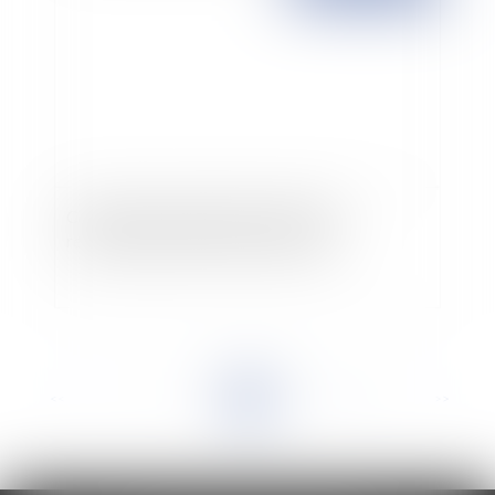
Compétence du juge de l’exécution et
recouvrement des créances fiscales
<<
<
...
6
7
8
9
10
11
12
...
>
>>