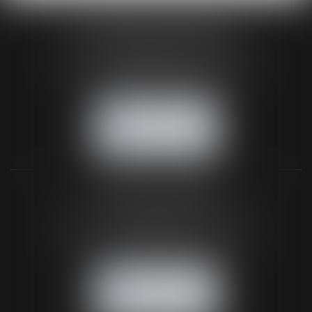
HUAUMÉ LEPELLETIER ARIN
24 Boulevard du Général de Gaulle Bp 46
61200 ARGENTAN
Tél :
02 33 67 00 33
- Fax : 02 33 36 68 97
NOUS CONTACTER
NOUS LOCALISER
BUREAU SECONDAIRE
26 rue de la 11ème Division Britannique
61102 FLERS
Tél :
02 33 66 02 26
- Fax : 02 33 36 68 97
NOUS CONTACTER
NOUS LOCALISER