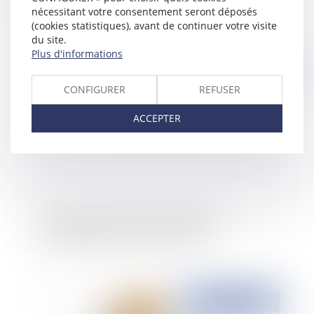
l'encadrement des activités ferroviaires
nécessitant votre consentement seront déposés
(cookies statistiques), avant de continuer votre visite
du site.
Plus d'informations
Publié le :
02/07/2015
CONFIGURER
REFUSER
ACCEPTER
Résiliation anticipée d'une délégation et
indemnisation des biens de retour
Publié le :
15/12/2014