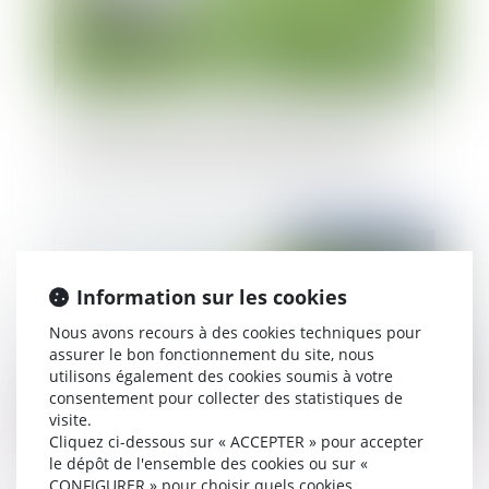
Montées et descentes entre ligue 1 et ligue 2 : le
juge des référés du Conseil d’État rejette le
recours de la Ligue de football professionnel
Publié le :
13/07/2015
Information sur les cookies
Nous avons recours à des cookies techniques pour
assurer le bon fonctionnement du site, nous
utilisons également des cookies soumis à votre
consentement pour collecter des statistiques de
visite.
Cliquez ci-dessous sur « ACCEPTER » pour accepter
le dépôt de l'ensemble des cookies ou sur «
Publication de 3 décrets relatifs à
CONFIGURER » pour choisir quels cookies