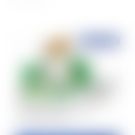
Publié le :
23/12/2015
Dérogation à l’obligation de branchement à
l’Assainissement Collectif – Pas de
raccordement à tout prix