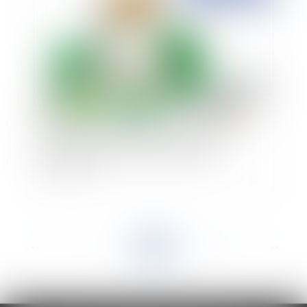
Raccordement à l’assainissement collectif -
Gare aux participations exigées par la
Commune
<<
<
...
8
9
10
11
12
13
14
...
>
>>