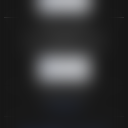
NOUS LOCALISER
BUREAU SECONDAIRE
26 rue de la 11ème Division Britannique
61102 FLERS
Tél :
02 33 66 02 26
- Fax : 02 33 36 68 97
NOUS CONTACTER
NOUS LOCALISER
NOS DERNIERS TWEETS