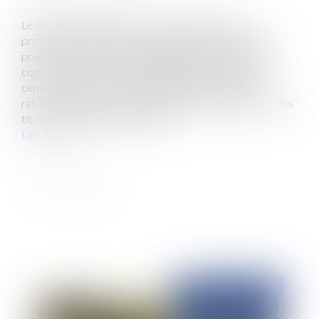
Le bail commercial est aux yeux de nombreux
professionnels du droit, ou des affaires, l’outil unique
propre à permettre le développement d’un fonds de
commerce. Sur des propriétés publiques, il ne peut
cependant être conclu sans quelques conditions. En
raison, d’une part, du caractère précaire et personnel des
titres d'occupation du domaine...
Lire la suite
Publié le :
12/02/2025