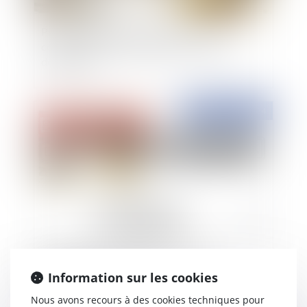
Point sur la nature du contentieux des
contestations d’attribution de conventions
domaniales
Publié le :
25/10/2024
Bail commercial sur le domaine public
irrégulièrement déclassé
Information sur les cookies
Nous avons recours à des cookies techniques pour