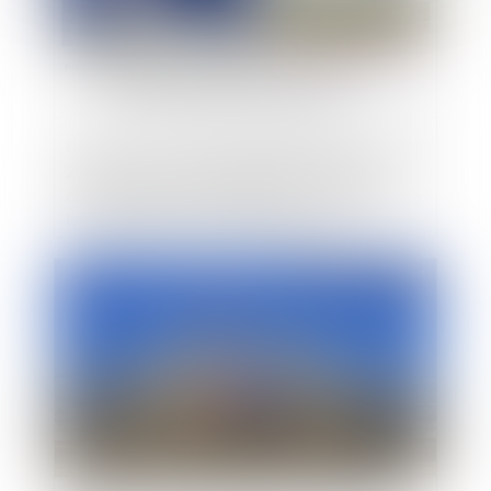
Point sur la circulaire IOMA2406670J du 4 avril
2024 relative à l’affichage électoral dans le
cadre des élections européennes : une solution à
la problématique d’affichage des listes
électorales ?
Publié le :
28/02/2024