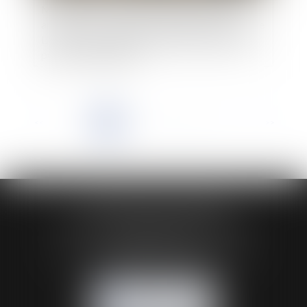
Modalités de constat d’une désaffectation
artificielle et conditions d’application de l’article
L. 2141-2 du code général de la propriété des
personnes publiques
<<
<
1
2
3
4
5
6
7
...
>
>>
HUAUMÉ LEPELLETIER ARIN
24 Boulevard du Général de Gaulle Bp 46
61200 ARGENTAN
Tél :
02 33 67 00 33
- Fax : 02 33 36 68 97
NOUS CONTACTER