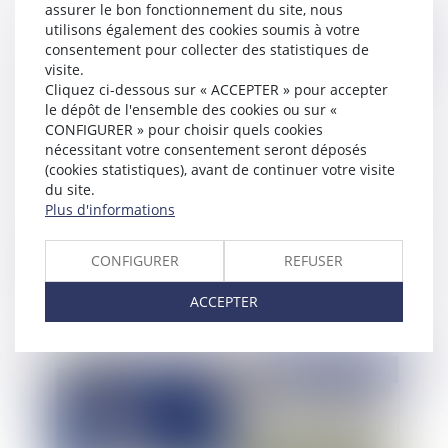
assurer le bon fonctionnement du site, nous
utilisons également des cookies soumis à votre
Publié le :
01/07/2024
consentement pour collecter des statistiques de
visite.
Cliquez ci-dessous sur « ACCEPTER » pour accepter
le dépôt de l'ensemble des cookies ou sur «
CONFIGURER » pour choisir quels cookies
nécessitant votre consentement seront déposés
(cookies statistiques), avant de continuer votre visite
du site.
Plus d'informations
La mise en œuvre de l’espace numérique de
CONFIGURER
REFUSER
santé
ACCEPTER
Publié le :
13/06/2024