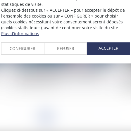
statistiques de visite.
2023
Publié le :
18/01/2023
Cliquez ci-dessous sur « ACCEPTER » pour accepter le dépôt de
l'ensemble des cookies ou sur « CONFIGURER » pour choisir
quels cookies nécessitant votre consentement seront déposés
(cookies statistiques), avant de continuer votre visite du site.
Plus d'informations
ACCEPTER
CONFIGURER
REFUSER
Responsabilité médicale : la reconnaissance
Un
d’une faute doit s’appuyer sur des éléments
re
médicaux probants
mo
in
<<
<
1
2
3
4
5
6
7
...
>
>>