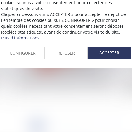
cookies soumis à votre consentement pour collecter des
statistiques de visite.
Cliquez ci-dessous sur « ACCEPTER » pour accepter le dépôt de
2024
Publié le :
26/02/2024
l'ensemble des cookies ou sur « CONFIGURER » pour choisir
quels cookies nécessitant votre consentement seront déposés
(cookies statistiques), avant de continuer votre visite du site.
Plus d'informations
ACCEPTER
CONFIGURER
REFUSER
sur
Exposition à un médicament : la confirmation de
Pro
la réparation d’un dommage à causes multiples
co
DG
<<
<
1
2
3
4
5
6
7
...
>
>>