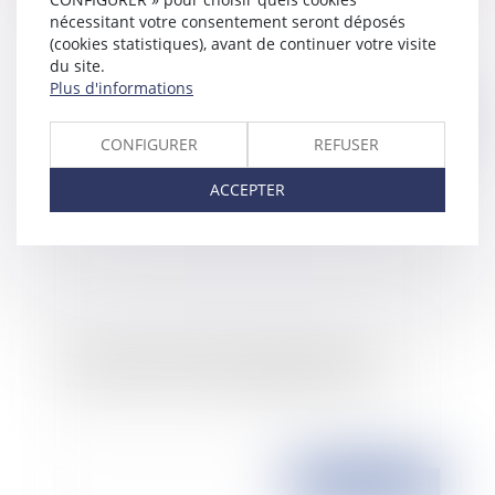
nécessitant votre consentement seront déposés
(cookies statistiques), avant de continuer votre visite
du site.
Plus d'informations
Publié le :
05/07/2012
CONFIGURER
REFUSER
ACCEPTER
Interdiction de véhicules équipés de haut
parleurs à des fins de propagande électorale
Publié le :
04/07/2012