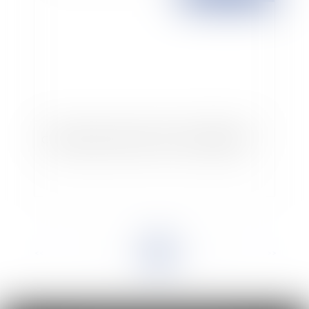
Condamnation pénale d'un élu et inéligibilité
<<
<
...
3
4
5
6
7
8
9
>
>>