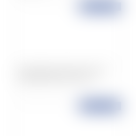
Publié le :
10/04/2013
Liberté d'expression de l'élu local : l'affaire
Lesquen du Plessis-Casso c/ France
Publié le :
08/03/2013