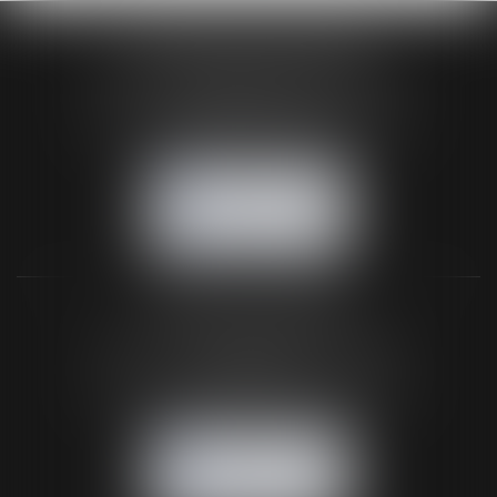
HUAUMÉ LEPELLETIER ARIN
24 Boulevard du Général de Gaulle Bp 46
61200 ARGENTAN
Tél :
02 33 67 00 33
- Fax : 02 33 36 68 97
NOUS CONTACTER
NOUS LOCALISER
BUREAU SECONDAIRE
26 rue de la 11ème Division Britannique
61102 FLERS
Tél :
02 33 66 02 26
- Fax : 02 33 36 68 97
NOUS CONTACTER