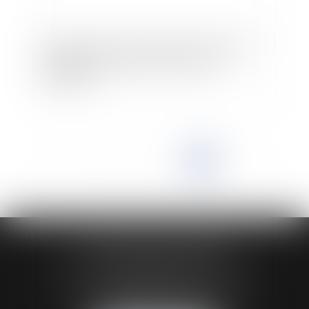
Candidat à une élection régionale: conditions
d'éligibilité et gestion des comptes de
campagne
<<
<
...
3
4
5
6
7
8
9
>
>>
HUAUMÉ LEPELLETIER ARIN
24 Boulevard du Général de Gaulle Bp 46
61200 ARGENTAN
Tél :
02 33 67 00 33
- Fax : 02 33 36 68 97