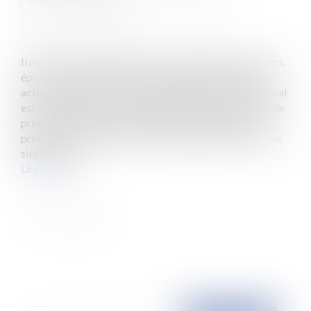
Auteurs : COLAS Adrien, LAHALLE Vincent
Publié le :
28/12/2010
Source :
www.eurojuris.fr
Il n’est pas rare de voir des élus, candidats ou supporters,
éprouver le souhait de mettre en avant un bilan, une
action personnelle ou une personnalité. Le code électoral
est venu régir cette communication politique en période
préélectorale.Communication politique en période
préélectorale Les 20 et 27 mars prochains, la moitié des
sièges des co...
Lire la suite