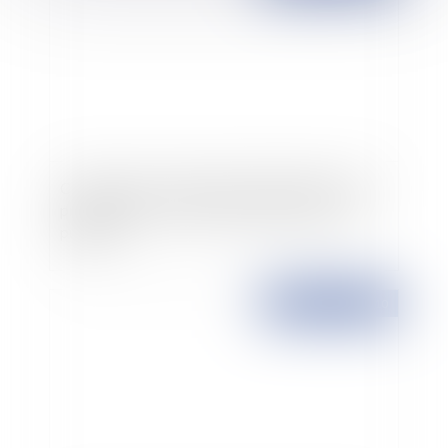
Création de la commission de réflexion pour la
prévention des conflits d'intérêts dans la vie
publique
Publié le :
27/01/2010