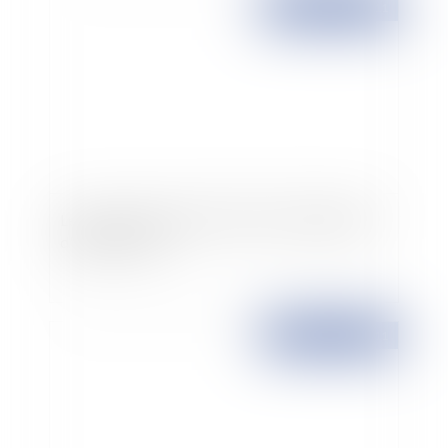
Publié le :
05/12/2011
Le pouvoir de police du Maire et l’implantation
d'antenne relais
Publié le :
07/01/2011