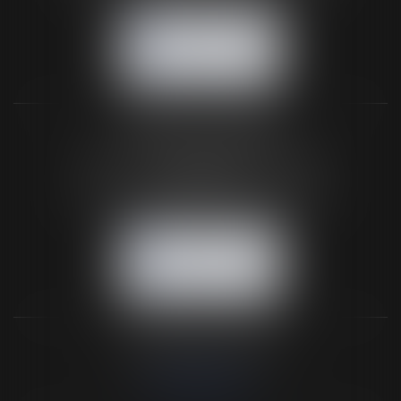
NOUS CONTACTER
NOUS LOCALISER
BUREAU SECONDAIRE
26 rue de la 11ème Division Britannique
61102 FLERS
Tél :
02 33 66 02 26
- Fax : 02 33 36 68 97
NOUS CONTACTER
NOUS LOCALISER
NOS DERNIERS TWEETS