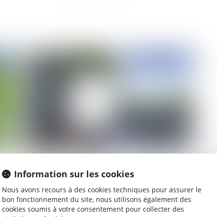
2016
Publié le :
05/03/2015
La publicité des avocats - Enfin une évolution
Pub
majeure pour les avocats!
dé
Information sur les cookies
du 
Nous avons recours à des cookies techniques pour assurer le
bon fonctionnement du site, nous utilisons également des
cookies soumis à votre consentement pour collecter des