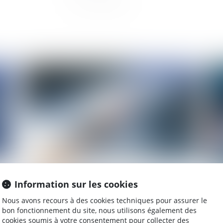
2025
Publié le :
23/08/2021
Vaccination contre la covid-19 : qui est
In
Information sur les cookies
responsable en cas de préjudices ?
pe
Nous avons recours à des cookies techniques pour assurer le
bon fonctionnement du site, nous utilisons également des
cookies soumis à votre consentement pour collecter des