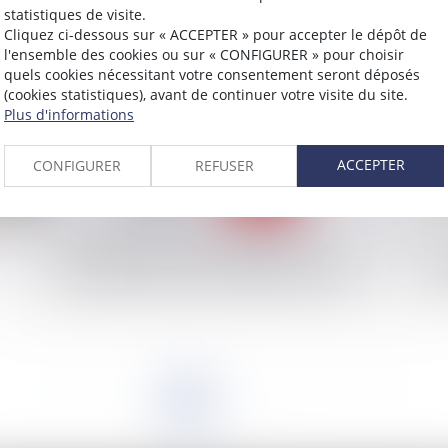
statistiques de visite.
2023
Publié le :
10/03/2023
Cliquez ci-dessous sur « ACCEPTER » pour accepter le dépôt de
l'ensemble des cookies ou sur « CONFIGURER » pour choisir
quels cookies nécessitant votre consentement seront déposés
(cookies statistiques), avant de continuer votre visite du site.
Plus d'informations
ACCEPTER
CONFIGURER
REFUSER
ion
Quels sont les contours de la liberté
Li
d'expression au travail ? Quels abus du salarié
ca
peuvent justifier un licenciement pour faute ?
du 
<<
<
1
2
3
4
5
6
7
...
>
>>