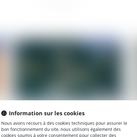
2023
Publié le :
07/06/2023
du
Un système de géolocalisation peut-il être
De
Information sur les cookies
exploité comme preuve pour un licenciement ?
fo
Nous avons recours à des cookies techniques pour assurer le
bon fonctionnement du site, nous utilisons également des
cookies soumis à votre consentement pour collecter des