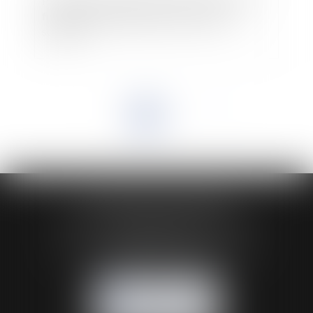
Publication de la directive relative au régime
fiscal commun applicable aux fusions et
scissions
<<
<
1
2
>
>>
HUAUMÉ LEPELLETIER ARIN
24 Boulevard du Général de Gaulle Bp 46
61200 ARGENTAN
Tél :
02 33 67 00 33
- Fax : 02 33 36 68 97
NOUS CONTACTER