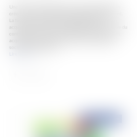
Une fusion a lieu lorsque deux sociétés indépendantes
créent une nouvelle entité qui n’existait pas auparavant.
La fusion par absorption existe également. Une
acquisition nécessite un changement durable et viable du
contrôle de la société concernée.Formes de fusions et
acquisitions a) FusionUne fusion a lieu lorsque deux
sociétés indépendantes...
Lire la suite
Publié le :
01/10/2024