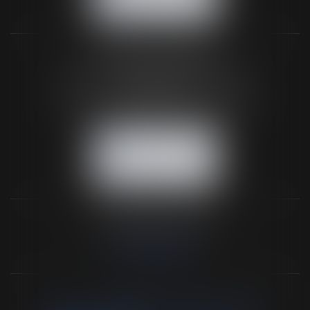
NOUS LOCALISER
BUREAU SECONDAIRE
26 rue de la 11ème Division Britannique
61102 FLERS
Tél :
02 33 66 02 26
- Fax : 02 33 36 68 97
NOUS CONTACTER
NOUS LOCALISER
NOS DERNIERS TWEETS