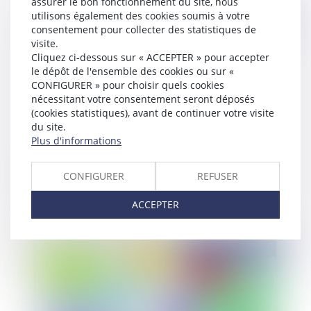
assurer le bon fonctionnement du site, nous
utilisons également des cookies soumis à votre
Publié le :
25/06/2015
consentement pour collecter des statistiques de
visite.
Cliquez ci-dessous sur « ACCEPTER » pour accepter
le dépôt de l'ensemble des cookies ou sur «
CONFIGURER » pour choisir quels cookies
nécessitant votre consentement seront déposés
(cookies statistiques), avant de continuer votre visite
du site.
Plus d'informations
Fusions et acquisitions en Espagne: gestion et
CONFIGURER
REFUSER
contrôle d’une concentration économique
ACCEPTER
Publié le :
23/06/2015