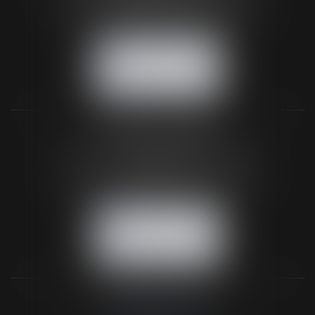
Tél :
02 33 67 00 33
- Fax : 02 33 36 68 97
NOUS CONTACTER
NOUS LOCALISER
BUREAU SECONDAIRE
26 rue de la 11ème Division Britannique
61102 FLERS
Tél :
02 33 66 02 26
- Fax : 02 33 36 68 97
NOUS CONTACTER
NOUS LOCALISER
NOS DERNIERS TWEETS