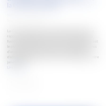
la Cour des comptes
Publié le :
03/07/2015
Source :
www.eurojuris.fr
La Cour des comptes a rendu public le 2 juillet 2015 un
rapport thématique consacré à Pôle emploi. Issu de la
fusion en 2008 de l’ANPE et des Assédic, Pôle emploi est
le plus gros opérateur de l’État, avec 53 000 agents, plus
d’un millier d’agences et de points relais, 32 Md€
d’allocations et d’aides versées et 5 Md€ de budget.Entre
janvier 2009...
Lire la suite