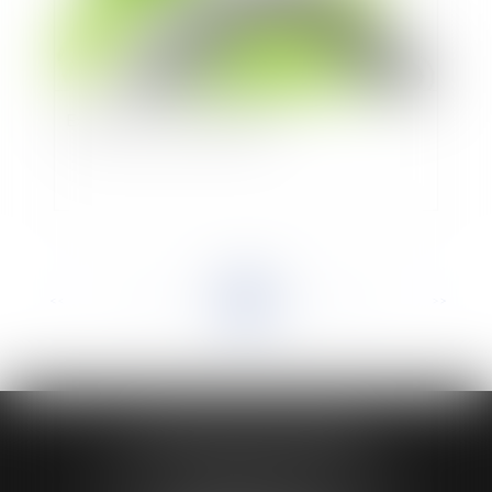
Expulsion du domaine public
<<
<
...
21
22
23
24
25
26
27
...
>
>>
HUAUMÉ LEPELLETIER ARIN
24 Boulevard du Général de Gaulle Bp 46
61200 ARGENTAN