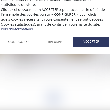
statistiques de visite.
2020
Publié le :
29/01/2020
Cliquez ci-dessous sur « ACCEPTER » pour accepter le dépôt de
l'ensemble des cookies ou sur « CONFIGURER » pour choisir
quels cookies nécessitant votre consentement seront déposés
(cookies statistiques), avant de continuer votre visite du site.
Plus d'informations
ACCEPTER
CONFIGURER
REFUSER
Domanialité publique et concession : attention à
Re
la fiscalité
col
<<
<
1
2
3
4
5
6
7
...
>
>>