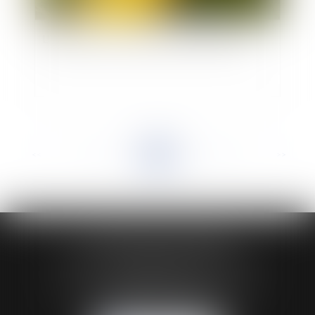
L'interdiction de culture du maïs MON 810
<<
<
...
16
17
18
19
20
21
22
...
>
>>
HUAUMÉ LEPELLETIER ARIN
24 Boulevard du Général de Gaulle Bp 46
61200 ARGENTAN
Tél :
02 33 67 00 33
- Fax : 02 33 36 68 97