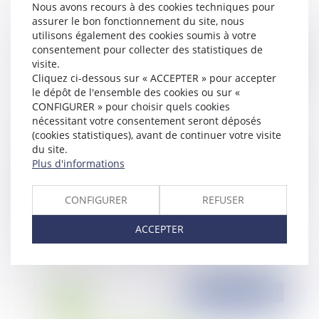
Nous avons recours à des cookies techniques pour
assurer le bon fonctionnement du site, nous
utilisons également des cookies soumis à votre
consentement pour collecter des statistiques de
Publié le :
15/09/2014
visite.
Cliquez ci-dessous sur « ACCEPTER » pour accepter
le dépôt de l'ensemble des cookies ou sur «
CONFIGURER » pour choisir quels cookies
nécessitant votre consentement seront déposés
(cookies statistiques), avant de continuer votre visite
du site.
Plus d'informations
CONFIGURER
REFUSER
Moyen de contrôle du SPANC (Service Public
d'Assainissement Non Collectif)
ACCEPTER
Publié le :
22/08/2014