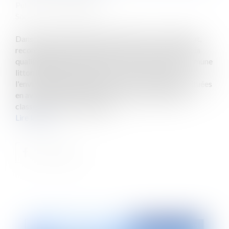
Publié le :
12/01/2015
Source :
www.eurojuris.fr
Dans un arrêt du 12 novembre 2014, le Conseil d'Etat,
reconnait la possibilité de contester à tout moment la
qualification d'une commune comme étant une commune
littorale.L'alinéa 2 de l'article L. 321-2 du code de
l'environnement indique que seules les communes situées
en aval de la limite de salure des eaux peuvent être
classées comme communes...
Lire la suite
Publié le :
22/01/2015