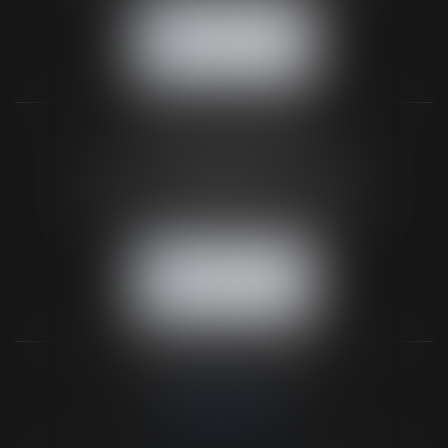
NOUS CONTACTER
NOUS LOCALISER
BUREAU SECONDAIRE
26 rue de la 11ème Division Britannique
61102 FLERS
Tél :
02 33 66 02 26
- Fax : 02 33 36 68 97
NOUS CONTACTER
NOUS LOCALISER
NOS DERNIERS TWEETS