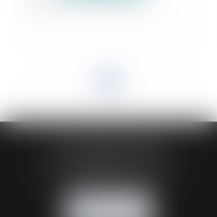
Baccalauréat : quelles modifications ?
<<
<
...
2
3
4
5
6
7
8
...
>
>>
HUAUMÉ LEPELLETIER ARIN
24 Boulevard du Général de Gaulle Bp 46
61200 ARGENTAN
Tél :
02 33 67 00 33
- Fax : 02 33 36 68 97
NOUS CONTACTER