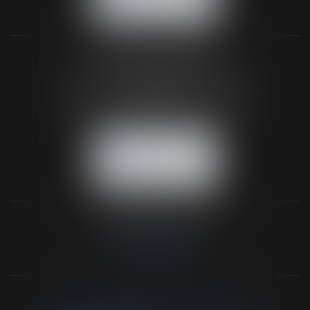
NOUS LOCALISER
BUREAU SECONDAIRE
26 rue de la 11ème Division Britannique
61102 FLERS
Tél :
02 33 66 02 26
- Fax : 02 33 36 68 97
NOUS CONTACTER
NOUS LOCALISER
NOS DERNIERS TWEETS