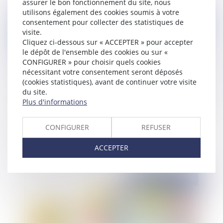
assurer le bon fonctionnement du site, nous
utilisons également des cookies soumis à votre
Publié le :
04/03/2019
consentement pour collecter des statistiques de
visite.
Cliquez ci-dessous sur « ACCEPTER » pour accepter
le dépôt de l'ensemble des cookies ou sur «
CONFIGURER » pour choisir quels cookies
nécessitant votre consentement seront déposés
(cookies statistiques), avant de continuer votre visite
du site.
Plus d'informations
Action en recherche de paternité : mode
CONFIGURER
REFUSER
d'emploi
ACCEPTER
Publié le :
19/12/2018