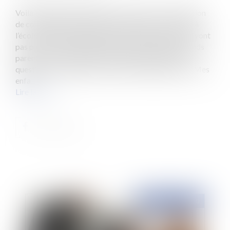
Voilà bientôt une semaine que la France vit en situation
de confinement généralisé. Les enfants ne vont plus à
l’école, au sport, au conservatoire de musique. Ils ne vont
pas plus chez l’orthophoniste ou même chez les grands
parents. Dès le début de cette période inédite, une
question s’est posée pour tous les parents séparés : Mes
enfa...
Lire la suite
Publié le :
27/05/2020