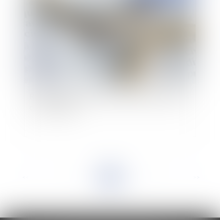
Recouvrement des pensions alimentaires depuis
ou à l'étranger
<<
<
...
3
4
5
6
7
8
9
...
>
>>