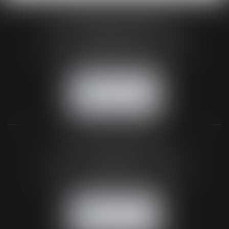
HUAUMÉ LEPELLETIER ARIN
24 Boulevard du Général de Gaulle Bp 46
61200 ARGENTAN
Tél :
02 33 67 00 33
- Fax : 02 33 36 68 97
NOUS CONTACTER
NOUS LOCALISER
BUREAU SECONDAIRE
26 rue de la 11ème Division Britannique
61102 FLERS
Tél :
02 33 66 02 26
- Fax : 02 33 36 68 97
NOUS CONTACTER
NOUS LOCALISER