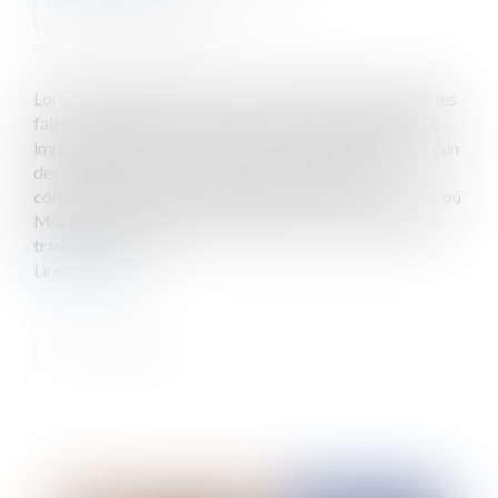
Auteur : GAUCHER-PIOLA Alexis
Publié le :
04/09/2013
Source :
www.eurojuris.fr
Lorsque des époux divorcent, il est fréquent que dans les
faits, la séparation ait pour conséquence une disparité
importante dans les conditions de vie quotidienne de l'un
des époux.Divorce du viticulteur et prestation
compensatoirePrenons par exemple le cas, pas si rare, où
Monsieur est exploitant viticole alors que Madame ne
travaille pas ou o...
Lire la suite