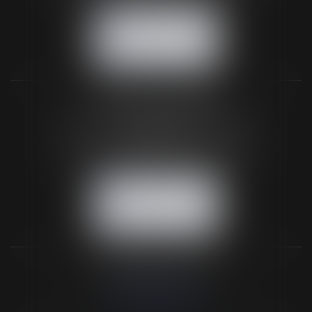
NOUS CONTACTER
NOUS LOCALISER
BUREAU SECONDAIRE
26 rue de la 11ème Division Britannique
61102 FLERS
Tél :
02 33 66 02 26
- Fax : 02 33 36 68 97
NOUS CONTACTER
NOUS LOCALISER
NOS DERNIERS TWEETS