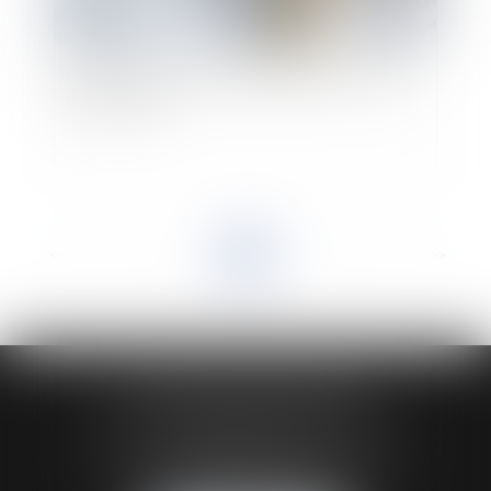
Divorce : la prestation compensatoire, crainte
du viticulteur
<<
<
...
2
3
4
5
6
7
8
...
>
>>
HUAUMÉ LEPELLETIER ARIN
24 Boulevard du Général de Gaulle Bp 46
61200 ARGENTAN
Tél :
02 33 67 00 33
- Fax : 02 33 36 68 97