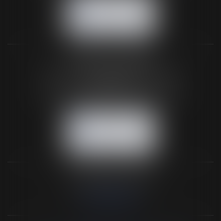
NOUS CONTACTER
NOUS LOCALISER
BUREAU SECONDAIRE
26 rue de la 11ème Division Britannique
61102 FLERS
Tél :
02 33 66 02 26
- Fax : 02 33 36 68 97
NOUS CONTACTER
NOUS LOCALISER
NOS DERNIERS TWEETS