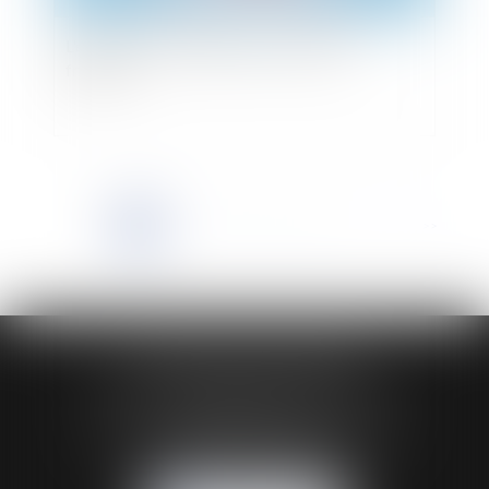
L'erreur sur la rentabilité du concept de
franchise
<<
<
1
2
3
4
5
6
7
...
>
>>
HUAUMÉ LEPELLETIER ARIN
24 Boulevard du Général de Gaulle Bp 46
61200 ARGENTAN
Tél :
02 33 67 00 33
- Fax : 02 33 36 68 97