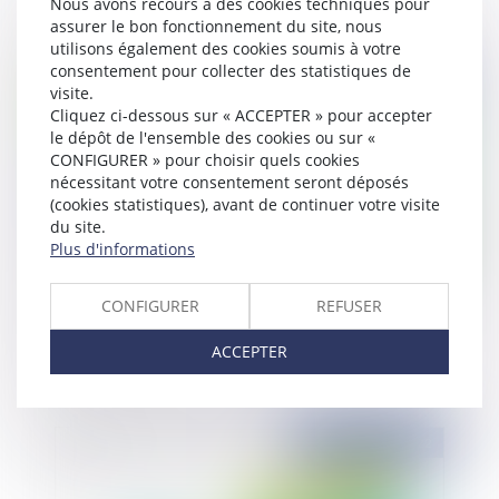
Nous avons recours à des cookies techniques pour
assurer le bon fonctionnement du site, nous
utilisons également des cookies soumis à votre
consentement pour collecter des statistiques de
Publié le :
22/09/2022
visite.
Cliquez ci-dessous sur « ACCEPTER » pour accepter
le dépôt de l'ensemble des cookies ou sur «
CONFIGURER » pour choisir quels cookies
nécessitant votre consentement seront déposés
(cookies statistiques), avant de continuer votre visite
du site.
Plus d'informations
CONFIGURER
REFUSER
Le nouveau statut des indépendants est-il plus
protecteur ?
ACCEPTER
Publié le :
10/02/2022