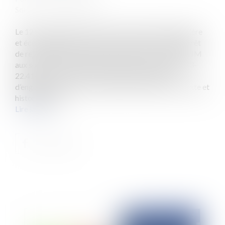
Source :
www.eurojuris.fr
Le 12 février 2025, la chambre commerciale, financière
et économique de la Cour de cassation a rendu un arrêt
de rejet dans l’affaire opposant M. X et la société MJM
aux sociétés So Ca Sport et City Sport (pourvoi n° 23-
22.414). Cet arrêt porte la question de la reprise
d’engagements par une société en formation. Contexte et
historique de l’...
Lire la suite
Publié le :
29/12/2025