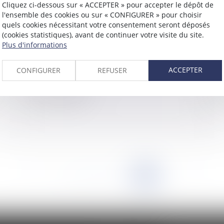
Cliquez ci-dessous sur « ACCEPTER » pour accepter le dépôt de
l'ensemble des cookies ou sur « CONFIGURER » pour choisir
quels cookies nécessitant votre consentement seront déposés
(cookies statistiques), avant de continuer votre visite du site.
Plus d'informations
ACCEPTER
CONFIGURER
REFUSER
Travaux viticoles
Dr
<<
<
...
21
22
23
24
25
26
27
>
>>