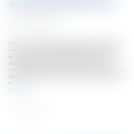
pas synonyme de liberté totale
Auteur : NIGON Audrey
Publié le :
13/04/2022
Source :
www.eurojuris.fr
L’article L.3121-58 du Code du travail dispose : Peuvent
conclure une convention individuelle de forfait en jours
sur l'année, dans la limite du nombre de jours fixé en
application du 3° du I de l'article L. 3121-64 : 1° Les
cadres qui disposent d'une autonomie dans l'organisation
de leur emploi du temps et dont la nature des fonctions
ne...
Lire la suite