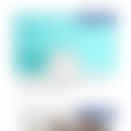
Publié le :
23/12/2022
La preuve des heures supplémentaires ne doit
pas peser sur le seul salarié
Publié le :
21/12/2022