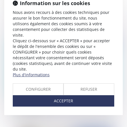
Information sur les cookies
Santé au travail : quels sont les principaux
Nous avons recours à des cookies techniques pour
changements avec la loi du 2 août 2021 ?
assurer le bon fonctionnement du site, nous
utilisons également des cookies soumis à votre
consentement pour collecter des statistiques de
visite.
Cliquez ci-dessous sur « ACCEPTER » pour accepter
Publié le :
13/04/2022
le dépôt de l'ensemble des cookies ou sur «
CONFIGURER » pour choisir quels cookies
nécessitant votre consentement seront déposés
(cookies statistiques), avant de continuer votre visite
du site.
Plus d'informations
CONFIGURER
REFUSER
ACCEPTER
Un forfait annuel en jours n'est pas synonyme de
liberté totale