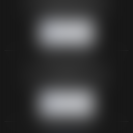
61200 ARGENTAN
Tél :
02 33 67 00 33
- Fax : 02 33 36 68 97
NOUS CONTACTER
NOUS LOCALISER
BUREAU SECONDAIRE
26 rue de la 11ème Division Britannique
61102 FLERS
Tél :
02 33 66 02 26
- Fax : 02 33 36 68 97
NOUS CONTACTER
NOUS LOCALISER
NOS DERNIERS TWEETS