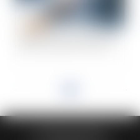
Obligation vaccinale : quelles sanctions pour le
salarié qui ne souhaite pas se faire vacciner ?
<<
<
...
2
3
4
5
6
7
8
...
>
>>
HUAUMÉ LEPELLETIER ARIN
24 Boulevard du Général de Gaulle Bp 46