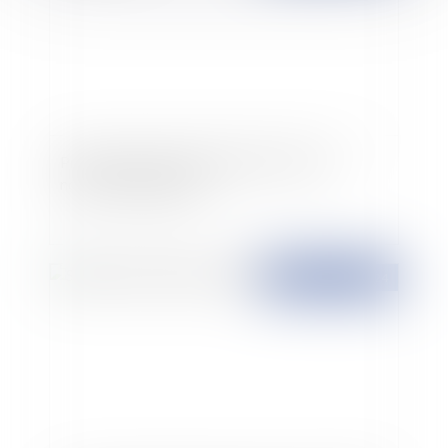
Proposer un CDI à un salarié en CDD : de
nouvelles obligations
Publié le :
25/03/2024