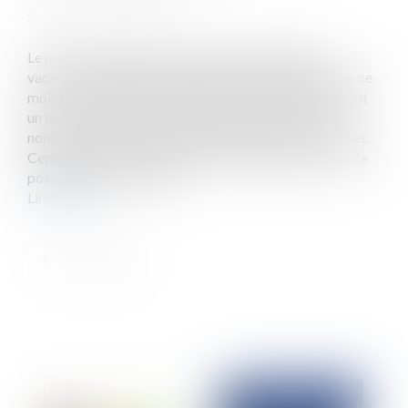
Source :
www.eurojuris.fr
Le mois de mai donne souvent un avant-goût des
vacances estivales, particulièrement en 2025 puisque ce
mois comprend pas moins de trois jours fériés tombant
un jour ouvré (lundi au vendredi), permettant à de
nombreux salariés de profiter de week-ends prolongés.
Cependant, tous les salariés ne bénéficient pas de cette
possibilité, certains deva...
Lire la suite
Publié le :
28/05/2025