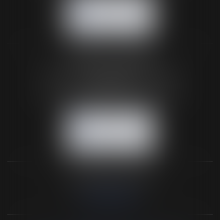
NOUS CONTACTER
NOUS LOCALISER
BUREAU SECONDAIRE
26 rue de la 11ème Division Britannique
61102 FLERS
Tél :
02 33 66 02 26
- Fax : 02 33 36 68 97
NOUS CONTACTER
NOUS LOCALISER
NOS DERNIERS TWEETS