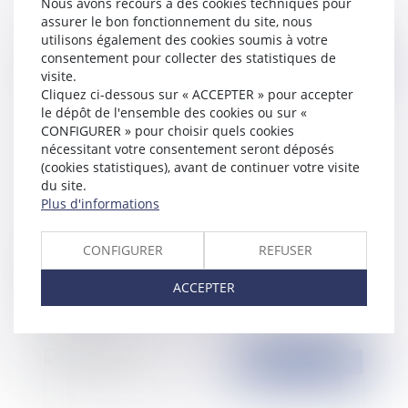
Nous avons recours à des cookies techniques pour
assurer le bon fonctionnement du site, nous
utilisons également des cookies soumis à votre
consentement pour collecter des statistiques de
Publié le :
28/03/2024
visite.
Cliquez ci-dessous sur « ACCEPTER » pour accepter
le dépôt de l'ensemble des cookies ou sur «
CONFIGURER » pour choisir quels cookies
nécessitant votre consentement seront déposés
(cookies statistiques), avant de continuer votre visite
du site.
Plus d'informations
CONFIGURER
REFUSER
CDI intérimaire : les missions peuvent être
requalifiées en CDI à l’égard d’une entreprise
ACCEPTER
utilisatrice
Publié le :
26/03/2024