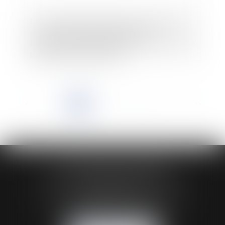
La convention de forfait-jours est privée d’effet
en cas de retard de l’employeur dans
l’organisation de l’entretien annuel, même justifié
par des contraintes internes
<<
<
1
2
3
4
5
6
7
...
>
>>
HUAUMÉ LEPELLETIER ARIN
24 Boulevard du Général de Gaulle Bp 46
61200 ARGENTAN
Tél :
02 33 67 00 33
- Fax : 02 33 36 68 97