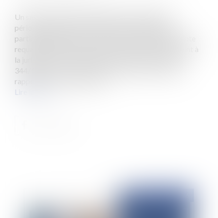
Un salarié intervenant régulièrement pendant ses
périodes d’astreinte et soumis à des contraintes
particulièrement fortes, peut voir la période d’astreinte
requalifiée en temps de travail effectif, conformément à
la jurisprudence européenne (CJUE, 9 mars 2021, C-
344/19, D.J. c/ Ab Ac, points 37 et 38). C’est ce que
rappelle la chambre sociale...
Lire la suite
Publié le :
11/03/2026