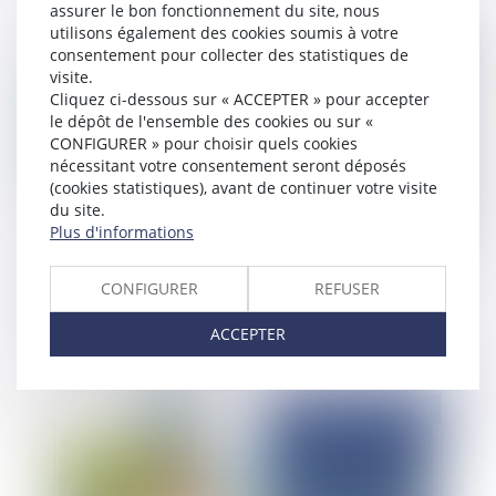
assurer le bon fonctionnement du site, nous
utilisons également des cookies soumis à votre
Publié le :
08/07/2025
consentement pour collecter des statistiques de
visite.
Cliquez ci-dessous sur « ACCEPTER » pour accepter
le dépôt de l'ensemble des cookies ou sur «
CONFIGURER » pour choisir quels cookies
nécessitant votre consentement seront déposés
(cookies statistiques), avant de continuer votre visite
du site.
Plus d'informations
La directive (UE) 2023/970 : un pas décisif vers
CONFIGURER
REFUSER
l’effectivité du principe d’égalité salariale entre
femmes et hommes
ACCEPTER
Publié le :
07/07/2025