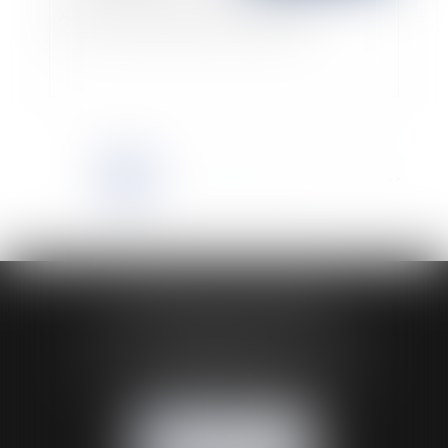
Astreinte : Attention aux contraintes !
<<
<
1
2
3
4
5
6
7
...
>
>>
HUAUMÉ LEPELLETIER ARIN
24 Boulevard du Général de Gaulle Bp 46
61200 ARGENTAN
Tél :
02 33 67 00 33
- Fax : 02 33 36 68 97
NOUS CONTACTER