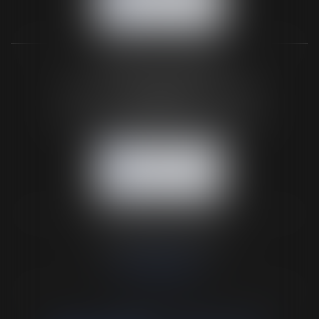
NOUS LOCALISER
BUREAU SECONDAIRE
26 rue de la 11ème Division Britannique
61102 FLERS
Tél :
02 33 66 02 26
- Fax : 02 33 36 68 97
NOUS CONTACTER
NOUS LOCALISER
NOS DERNIERS TWEETS