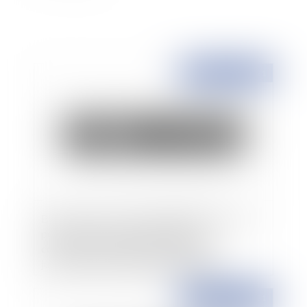
Publié le :
28/06/2021
Bail commercial : quelle exigibilité des loyers
pendant la période de fermeture des
commerces non essentiels ? Zigzag
jurisprudentiel et jugement de Salomon
Publié le :
03/06/2021