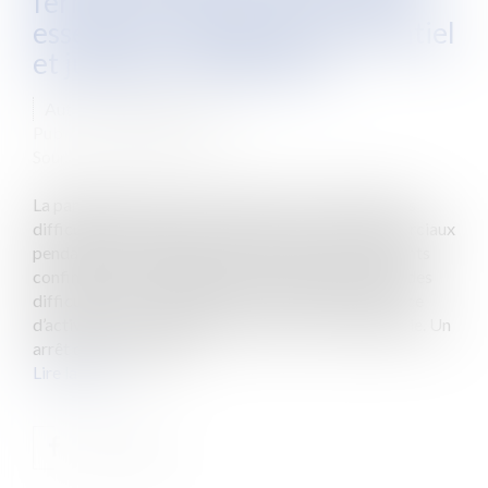
fermeture des commerces non
essentiels ? Zigzag jurisprudentiel
et jugement de Salomon
Auteur : MEDINA Jean-Luc
Publié le :
28/06/2021
Source :
www.eurojuris.fr
La pandémie Covid-19 a entraîné non seulement des
difficultés de règlement de loyers des baux commerciaux
pendant les périodes de fermeture liées aux différents
confinements, mais également, plus généralement, des
difficultés économiques pour les fonds de commerce
d’activité non essentielle touchés par cette pandémie. Un
arrêt de la Cour d’Ap...
Lire la suite