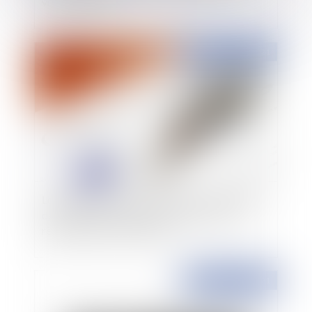
vendre ce bien ?
Publié le :
17/03/2021
Le dispositif français de contrôle des locations
de type Airbnb satisfait aux exigences de la
règlementation européenne
Publié le :
01/03/2021