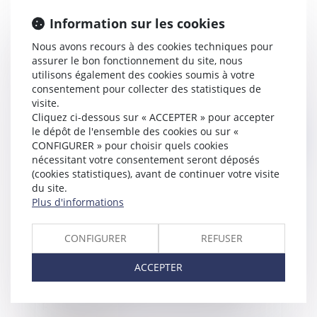
Information sur les cookies
Nous avons recours à des cookies techniques pour
Bail commercial et travaux prescrits par
assurer le bon fonctionnement du site, nous
l'administration (commerces de restauration)
utilisons également des cookies soumis à votre
consentement pour collecter des statistiques de
visite.
Cliquez ci-dessous sur « ACCEPTER » pour accepter
le dépôt de l'ensemble des cookies ou sur «
Publié le :
29/03/2021
CONFIGURER » pour choisir quels cookies
nécessitant votre consentement seront déposés
(cookies statistiques), avant de continuer votre visite
du site.
Plus d'informations
CONFIGURER
REFUSER
ACCEPTER
Le gérant d’une SCI dont l’objet social est la
propriété d’un bien peut-il décider seul de