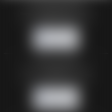
HUAUMÉ LEPELLETIER ARIN
24 Boulevard du Général de Gaulle Bp 46
61200 ARGENTAN
Tél :
02 33 67 00 33
- Fax : 02 33 36 68 97
NOUS CONTACTER
NOUS LOCALISER
BUREAU SECONDAIRE
26 rue de la 11ème Division Britannique
61102 FLERS
Tél :
02 33 66 02 26
- Fax : 02 33 36 68 97
NOUS CONTACTER
NOUS LOCALISER