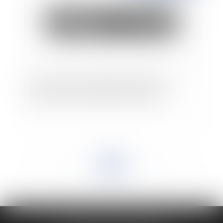
Bail commercial : maintien dans les lieux et
paiement d’une indemnité d’occupation
<<
<
...
26
27
28
29
30
31
32
...
>
>>