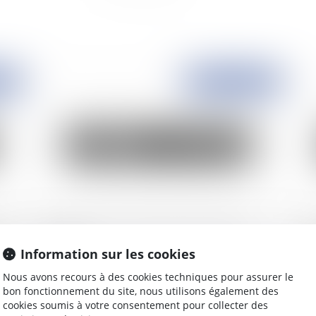
2023
Publié le :
20/12/2022
tion
Bail commercial : Hôtel et travaux de mise en
Ba
sécurité
de
Information sur les cookies
Nous avons recours à des cookies techniques pour assurer le
bon fonctionnement du site, nous utilisons également des
cookies soumis à votre consentement pour collecter des
2022
Publié le :
16/11/2022