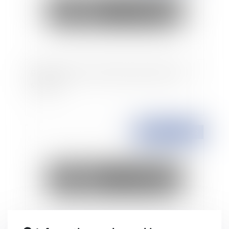
Bail commercial : Hôtel et travaux de mise en
sécurité
Publié le :
25/11/2022