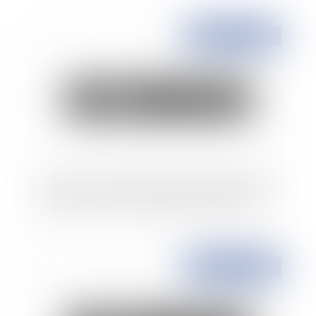
Publié le :
12/01/2023
Bail commercial, nullité de la clause d'indexation
des loyers : la cour de cassation résiste ferme
Publié le :
20/12/2022