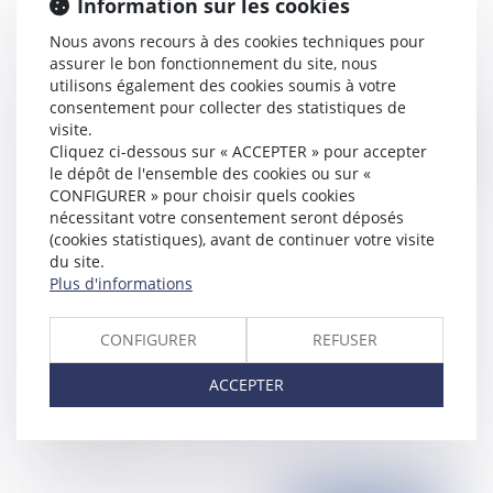
Information sur les cookies
Bail commercial, liquidation et cession de fonds
Nous avons recours à des cookies techniques pour
de commerce
assurer le bon fonctionnement du site, nous
utilisons également des cookies soumis à votre
consentement pour collecter des statistiques de
visite.
Cliquez ci-dessous sur « ACCEPTER » pour accepter
Publié le :
22/11/2022
le dépôt de l'ensemble des cookies ou sur «
CONFIGURER » pour choisir quels cookies
nécessitant votre consentement seront déposés
(cookies statistiques), avant de continuer votre visite
du site.
Plus d'informations
CONFIGURER
REFUSER
ACCEPTER
Clause d'indexation et réputation non écrite
partielle