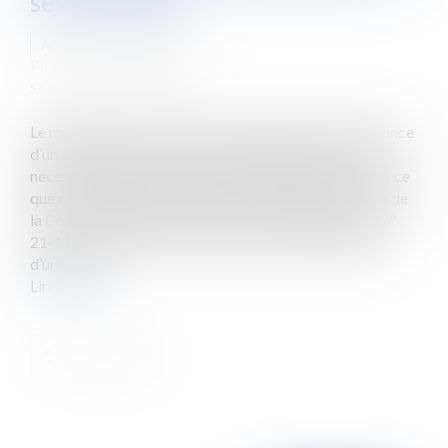
ses modalités
Auteur : JACQUOT Julie
Publié le :
16/11/2022
Source :
www.eurojuris.fr
Le maintien dans les lieux du locataire après la délivrance
d’un congé avec offre de renouvellement ne vaut pas
nécessairement acceptation du renouvellement. C’est ce
que nous enseigne un arrêt de la 3ème chambre civile de
la Cour de Cassation du 7 septembre 2022 (pourvoi n°
21-11.592). Cet arrêt, précisons-le, ne fait pas l’objet
d’une publ...
Lire la suite