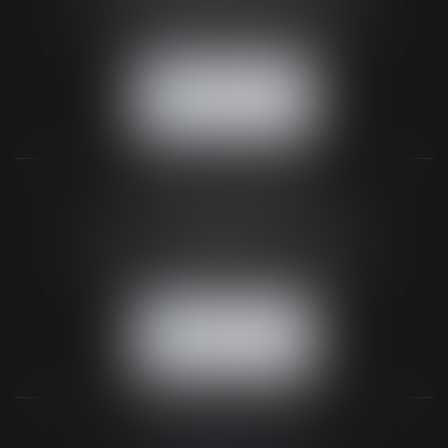
Tél :
02 33 67 00 33
- Fax : 02 33 36 68 97
NOUS CONTACTER
NOUS LOCALISER
BUREAU SECONDAIRE
26 rue de la 11ème Division Britannique
61102 FLERS
Tél :
02 33 66 02 26
- Fax : 02 33 36 68 97
NOUS CONTACTER
NOUS LOCALISER
NOS DERNIERS TWEETS