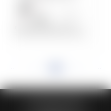
Revue de jurisprudence en droit de la
construction et de l'assurance construction
<<
<
...
20
21
22
23
24
25
26
...
>
>>
HUAUMÉ LEPELLETIER ARIN
24 Boulevard du Général de Gaulle Bp 46
61200 ARGENTAN