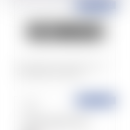
Publié le :
16/11/2022
Bail commercial et accord du locataire sur le
renouvellement et ses modalités
Publié le :
15/11/2022