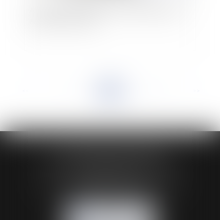
Assurance construction : activités déclarées et
activités accessoires
<<
<
...
9
10
11
12
13
14
15
...
>
>>
HUAUMÉ LEPELLETIER ARIN
24 Boulevard du Général de Gaulle Bp 46
61200 ARGENTAN
Tél :
02 33 67 00 33
- Fax : 02 33 36 68 97
NOUS CONTACTER