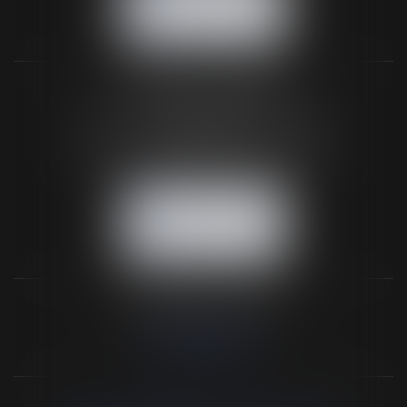
NOUS LOCALISER
BUREAU SECONDAIRE
26 rue de la 11ème Division Britannique
61102 FLERS
Tél :
02 33 66 02 26
- Fax : 02 33 36 68 97
NOUS CONTACTER
NOUS LOCALISER
NOS DERNIERS TWEETS