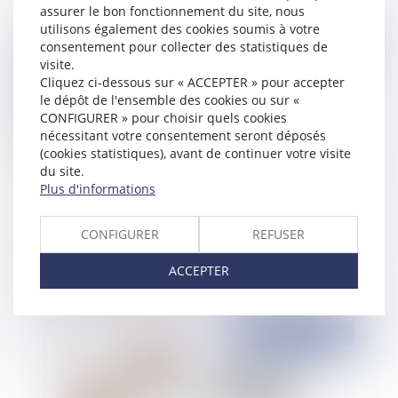
assurer le bon fonctionnement du site, nous
utilisons également des cookies soumis à votre
Publié le :
11/09/2024
consentement pour collecter des statistiques de
visite.
Cliquez ci-dessous sur « ACCEPTER » pour accepter
le dépôt de l'ensemble des cookies ou sur «
CONFIGURER » pour choisir quels cookies
nécessitant votre consentement seront déposés
(cookies statistiques), avant de continuer votre visite
du site.
Plus d'informations
Appréciation du caractère apparent du
CONFIGURER
REFUSER
désordre à la réception et garantie décennale : la
rigueur se confirme !
ACCEPTER
Publié le :
02/09/2024