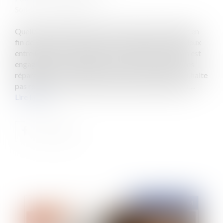
Source :
www.eurojuris.fr
Quelle est l’étendue de la remise en état du locataire en
fin de bail ? Ce sujet conduit à de fréquents contentieux
entre bailleurs et locataires. Le locataire, même s’il s’est
engagé dans le bail initial à procéder à l’ensemble des
réparations et à restituer un local en bon état, ne souhaite
pas rendre un local neuf mais tenant compte de la du...
Lire la suite
Publié le :
20/09/2024