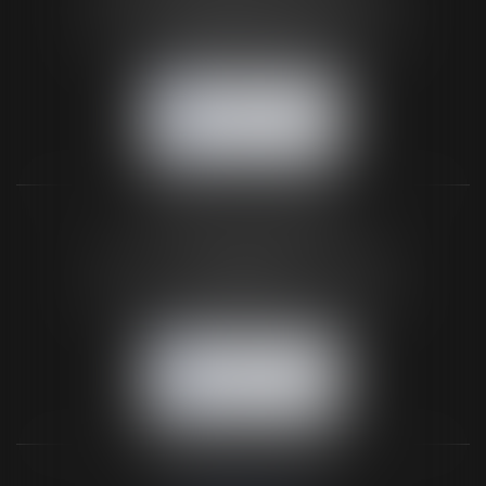
61200 ARGENTAN
Tél :
02 33 67 00 33
- Fax : 02 33 36 68 97
NOUS CONTACTER
NOUS LOCALISER
BUREAU SECONDAIRE
26 rue de la 11ème Division Britannique
61102 FLERS
Tél :
02 33 66 02 26
- Fax : 02 33 36 68 97
NOUS CONTACTER
NOUS LOCALISER
NOS DERNIERS TWEETS