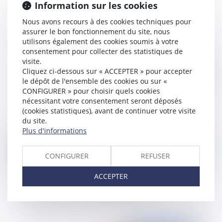
Information sur les cookies
La loi Lemoine sur l'assurance emprunteur
Nous avons recours à des cookies techniques pour
immobilier
assurer le bon fonctionnement du site, nous
utilisons également des cookies soumis à votre
consentement pour collecter des statistiques de
visite.
Cliquez ci-dessous sur « ACCEPTER » pour accepter
Publié le :
28/03/2022
le dépôt de l'ensemble des cookies ou sur «
CONFIGURER » pour choisir quels cookies
nécessitant votre consentement seront déposés
(cookies statistiques), avant de continuer votre visite
du site.
Plus d'informations
CONFIGURER
REFUSER
ACCEPTER
Assurances : le démarchage téléphonique des
courtiers plus strictement encadré