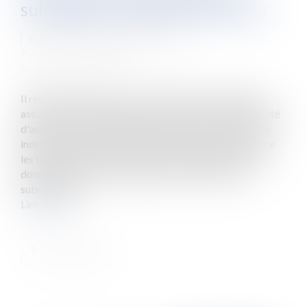
subrogation légale de l'assureur
Auteur : Antarius avocats Cabinet
Publié le :
31/01/2022
Source :
www.eurojuris.fr
Il résulte de l’article L. 121-12 alinéa 1er du Code des
assurances, selon lequel l'assureur qui a payé l'indemnité
d'assurance est subrogé, jusqu'à concurrence de cette
indemnité, dans les droits et actions des assurés contre
les tiers qui par leur fait, ont causé le dommage ayant
donné lieu à la responsabilité de l'assureur, que la
subrogation...
Lire la suite