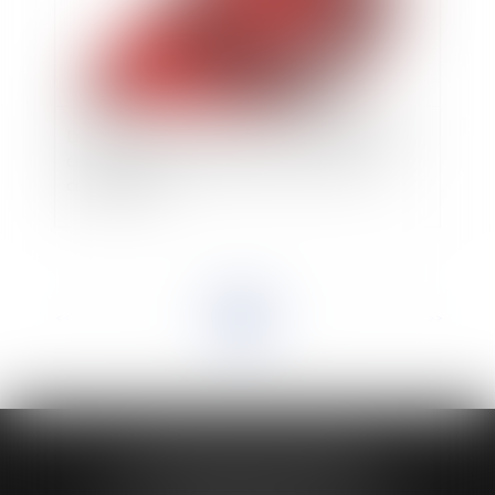
La prescription biennale des actions nées d'un
contrat d'assurance n'est pas contraire à la
constitution !
<<
<
1
2
3
4
5
6
7
...
>
>>
HUAUMÉ LEPELLETIER ARIN
24 Boulevard du Général de Gaulle Bp 46