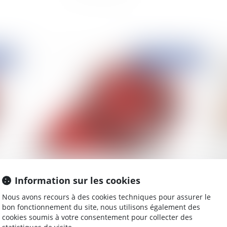
2021
Publié le :
03/05/2021
Droit des assurances et licéité de la preuve
Co
mo
Information sur les cookies
dé
Nous avons recours à des cookies techniques pour assurer le
néc
bon fonctionnement du site, nous utilisons également des
cookies soumis à votre consentement pour collecter des
2020
Publié le :
29/05/2020