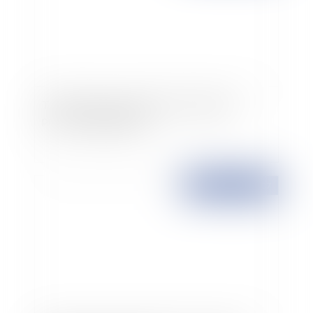
The take-over by a new born company of
previous engagements
Publié le :
23/11/2007