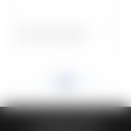
Vers une réforme de la loi Galland
<<
<
...
937
938
939
940
941
942
943
...
>
>>
HUAUMÉ LEPELLETIER ARIN
24 Boulevard du Général de Gaulle Bp 46