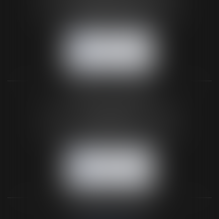
61200 ARGENTAN
Tél :
02 33 67 00 33
- Fax : 02 33 36 68 97
NOUS CONTACTER
NOUS LOCALISER
BUREAU SECONDAIRE
26 rue de la 11ème Division Britannique
61102 FLERS
Tél :
02 33 66 02 26
- Fax : 02 33 36 68 97
NOUS CONTACTER
NOUS LOCALISER
NOS DERNIERS TWEETS