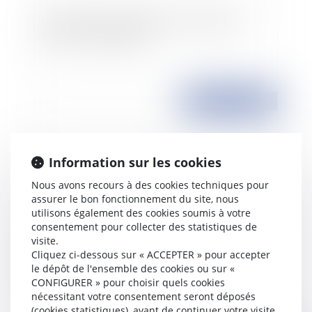
Information sur les dangers de la cigarette :
SEITA 2 - FUMEUR 0
Publié le :
23/11/2007
Information sur les cookies
Nous avons recours à des cookies techniques pour
assurer le bon fonctionnement du site, nous
utilisons également des cookies soumis à votre
consentement pour collecter des statistiques de
visite.
Cession de parts à vil prix, prescription de la
Cliquez ci-dessous sur « ACCEPTER » pour accepter
nullité
le dépôt de l'ensemble des cookies ou sur «
CONFIGURER » pour choisir quels cookies
nécessitant votre consentement seront déposés
(cookies statistiques), avant de continuer votre visite