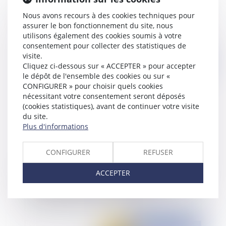
Exclusion de garantie et condition de la garantie,
retour sur une distinction fondamentale
Nous avons recours à des cookies techniques pour
assurer le bon fonctionnement du site, nous
utilisons également des cookies soumis à votre
consentement pour collecter des statistiques de
visite.
Publié le :
02/08/2022
Cliquez ci-dessous sur « ACCEPTER » pour accepter
le dépôt de l'ensemble des cookies ou sur «
CONFIGURER » pour choisir quels cookies
nécessitant votre consentement seront déposés
(cookies statistiques), avant de continuer votre visite
du site.
Plus d'informations
CONFIGURER
REFUSER
Les modalités d'exercice des clauses de révision
ACCEPTER
du prix des contrats de construction de maisons
individuelles avec fourniture de plan