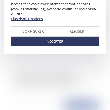
capitaux
nécessitant votre consentement seront déposés
(cookies statistiques), avant de continuer votre visite
du site.
Plus d'informations
Publié le :
22/05/2009
CONFIGURER
REFUSER
ACCEPTER
Urbanisme : la loi du 12 mai 2009 de
simplification et de clarification du droit
Publié le :
20/05/2009