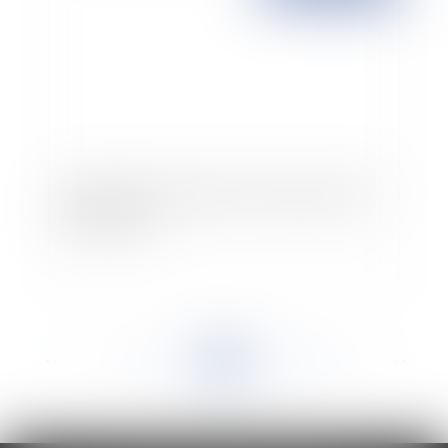
Opportunités et limites des nouveaux outils de
financements
<<
<
...
840
841
842
843
844
845
846
...
>
>>