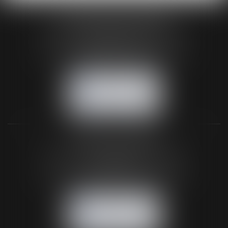
HUAUMÉ LEPELLETIER ARIN
24 Boulevard du Général de Gaulle Bp 46
61200 ARGENTAN
Tél :
02 33 67 00 33
- Fax : 02 33 36 68 97
NOUS CONTACTER
NOUS LOCALISER
BUREAU SECONDAIRE
26 rue de la 11ème Division Britannique
61102 FLERS
Tél :
02 33 66 02 26
- Fax : 02 33 36 68 97
NOUS CONTACTER
NOUS LOCALISER