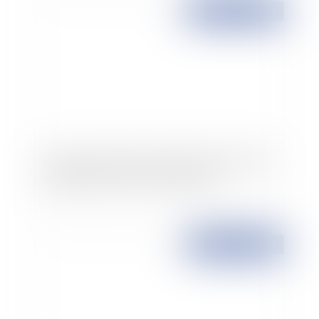
Publié le :
26/05/2009
Les petites retouches au droit de la copropriété
apportées par la loi du 12 mai 2009
Publié le :
26/05/2009