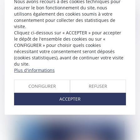
Nous avons recours à des cookies techniques pour
assurer le bon fonctionnement du site, nous
utilisons également des cookies soumis à votre
consentement pour collecter des statistiques de
Publié le :
13/09/2018
visite.
Cliquez ci-dessous sur « ACCEPTER » pour accepter
le dépôt de l'ensemble des cookies ou sur «
CONFIGURER » pour choisir quels cookies
nécessitant votre consentement seront déposés
(cookies statistiques), avant de continuer votre visite
du site.
Plus d'informations
CONFIGURER
REFUSER
Fondations et associations reconnues d'utilité
publique : de nouveaux statuts
ACCEPTER
Publié le :
10/09/2018