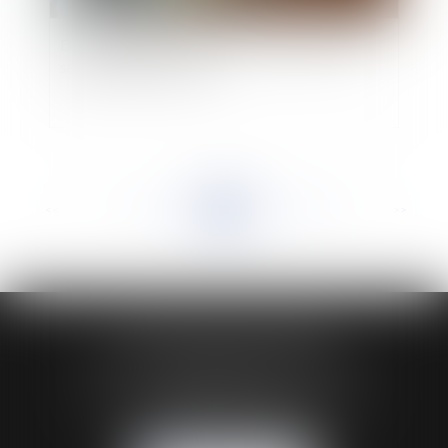
Des témoignages anonymes ne peuvent à eux
seuls justifier une faute
<<
<
...
291
292
293
294
295
296
297
...
>
>>
HUAUMÉ LEPELLETIER ARIN
24 Boulevard du Général de Gaulle Bp 46
61200 ARGENTAN
Tél :
02 33 67 00 33
- Fax : 02 33 36 68 97