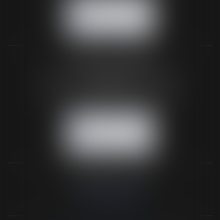
NOUS CONTACTER
NOUS LOCALISER
BUREAU SECONDAIRE
26 rue de la 11ème Division Britannique
61102 FLERS
Tél :
02 33 66 02 26
- Fax : 02 33 36 68 97
NOUS CONTACTER
NOUS LOCALISER
NOS DERNIERS TWEETS