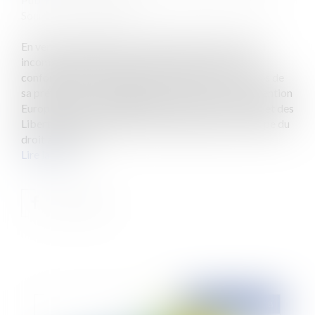
Source :
www.eurojuris.fr
En vertu de l’article 9 du Code de procédure civile, il
incombe à chaque partie à un procès de « prouver
conformément à la loi les faits nécessaires au succès de
sa prétention ». Parallèlement, l’article 6 de la Convention
Européenne de Sauvegarde des Droits de l’Homme et des
Libertés Fondamentales (CESDH) garantit le principe du
droit à un proc...
Lire la suite
Publié le :
20/09/2018