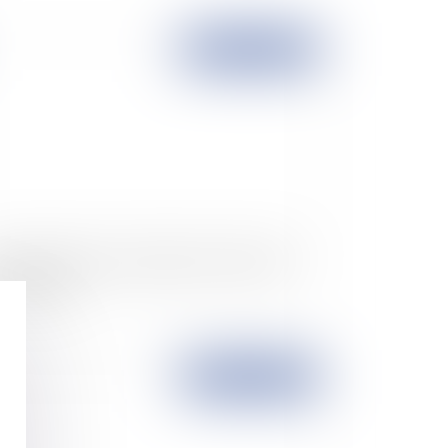
Publié le :
26/11/2009
de à l'embauche: prolongation du dispositif «
ro charges »
Publié le :
24/11/2009