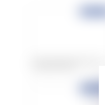
Publié le :
01/12/
Directive et effet direct des dispositions non
transposées dans les délais
Publié le :
26/11/