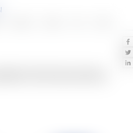
N
Honoraires
Eurojuris
Actus
Contact
s dirigeants du monde entier devront surmonter leurs
eRatifié par 175 pays (à l’exception notable des État...