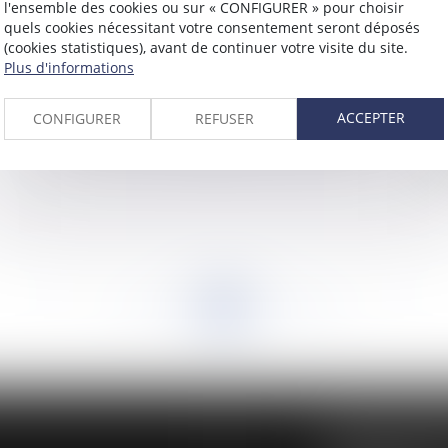
l'ensemble des cookies ou sur « CONFIGURER » pour choisir
quels cookies nécessitant votre consentement seront déposés
(cookies statistiques), avant de continuer votre visite du site.
Plus d'informations
ACCEPTER
CONFIGURER
REFUSER
Le sommet de Copenhague de décembre 2009
Ch
di
<<
<
...
804
805
806
807
808
809
810
...
>
>>
BUREAU SECON