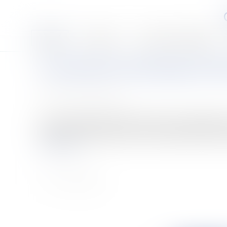
Accueil
Le cabinet
Les associés et l'équipe
Le sommet de Copenhague de d
Publié le :
25/11/2009
Source :
www.eurojuris.fr
Du 7 au 18 décembre 2009, se tiendra à Copenhague le 
divergences d’intérêts, afin de se rassembler autour d’
Lire la suite