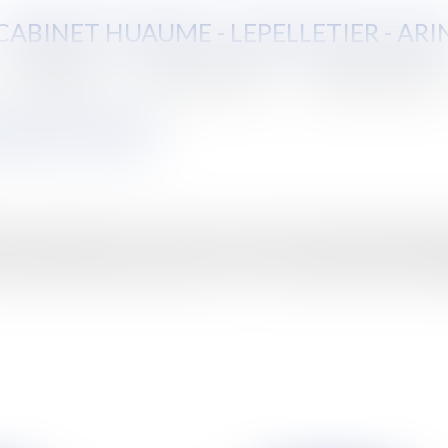
CABINET HUAUME - LEPELLETIER - ARI
Compétences
Vente aux enchères
Aide juridictionnelle
écembre 2009
Sommet de l’ONU sur le climat. Confrontés au péril climatique, le
un projet politique mondial.Lutter contre le réchauffement climatiqu