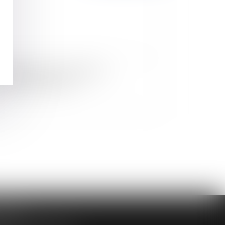
arge de la preuve en matière de
scrimination syndicale
DAIRE