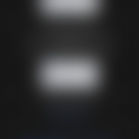
NOUS LOCALISER
BUREAU SECONDAIRE
26 rue de la 11ème Division Britannique
61102 FLERS
Tél :
02 33 66 02 26
- Fax : 02 33 36 68 97
NOUS CONTACTER
NOUS LOCALISER
NOS DERNIERS TWEETS