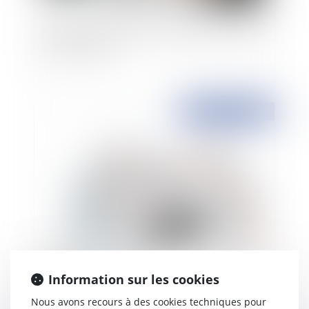
Dénigrer son employeur en public peut conduire
au licenciement
Publié le :
04/10/2022
Taxe sur les surfaces commerciales : la notion de
surface de vente précisée
Information sur les cookies
Nous avons recours à des cookies techniques pour