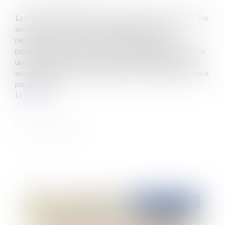
La mention de Directeur Général dans l’extrait Kbis d’une
société ne suffit pas à lui donner le pouvoir de
représenter la société. Il est habituel que les tiers
puissent opposer à une société les engagements pris par
un Directeur Général qui figure sur l’extrait Kbis de la
société. En effet, les tiers peuvent croire de bonne foi aux
pouvoirs du...
Lire la suite
Publié le :
06/10/2022