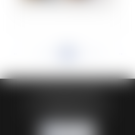
Sociétés, extrait KBIS et opposabilité aux tiers
<<
<
...
134
135
136
137
138
139
140
...
>
>>
HUAUMÉ LEPELLETIER ARIN
24 Boulevard du Général de Gaulle Bp 46
61200 ARGENTAN
Tél :
02 33 67 00 33
- Fax : 02 33 36 68 97
NOUS CONTACTER