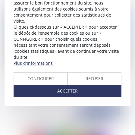
assurer le bon fonctionnement du site, nous
utilisons également des cookies soumis à votre
Publié le :
03/10/2022
consentement pour collecter des statistiques de
visite.
Cliquez ci-dessous sur « ACCEPTER » pour accepter
le dépôt de l'ensemble des cookies ou sur «
CONFIGURER » pour choisir quels cookies
nécessitant votre consentement seront déposés
(cookies statistiques), avant de continuer votre visite
du site.
Plus d'informations
Le sursis à exécution d'une décision d'une
CONFIGURER
REFUSER
chambre disciplinaire nationale ordinale
ACCEPTER
Publié le :
30/09/2022