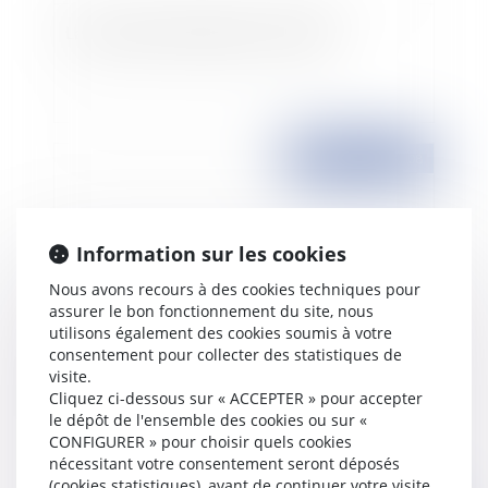
La procédure disciplinaire: les délais?
Publié le :
01/01/2008
Information sur les cookies
Nous avons recours à des cookies techniques pour
assurer le bon fonctionnement du site, nous
utilisons également des cookies soumis à votre
consentement pour collecter des statistiques de
visite.
Vente forcée de parts sociales de SCI
Cliquez ci-dessous sur « ACCEPTER » pour accepter
le dépôt de l'ensemble des cookies ou sur «
CONFIGURER » pour choisir quels cookies
nécessitant votre consentement seront déposés
(cookies statistiques), avant de continuer votre visite