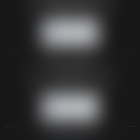
61200 ARGENTAN
Tél :
02 33 67 00 33
- Fax : 02 33 36 68 97
NOUS CONTACTER
NOUS LOCALISER
BUREAU SECONDAIRE
26 rue de la 11ème Division Britannique
61102 FLERS
Tél :
02 33 66 02 26
- Fax : 02 33 36 68 97
NOUS CONTACTER
NOUS LOCALISER
NOS DERNIERS TWEETS