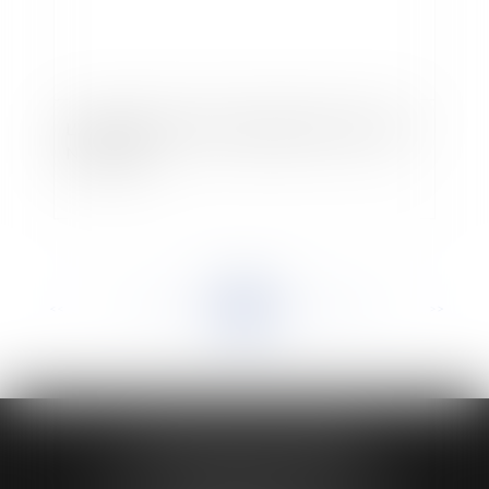
L'interdiction de fumer appliquée dès le jour du
Nouvel An?
<<
<
...
926
927
928
929
930
931
932
...
>
>>
HUAUMÉ LEPELLETIER ARIN
24 Boulevard du Général de Gaulle Bp 46