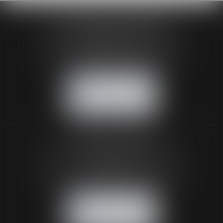
HUAUMÉ LEPELLETIER ARIN
24 Boulevard du Général de Gaulle Bp 46
61200 ARGENTAN
Tél :
02 33 67 00 33
- Fax : 02 33 36 68 97
NOUS CONTACTER
NOUS LOCALISER
BUREAU SECONDAIRE
26 rue de la 11ème Division Britannique
61102 FLERS
Tél :
02 33 66 02 26
- Fax : 02 33 36 68 97
NOUS CONTACTER