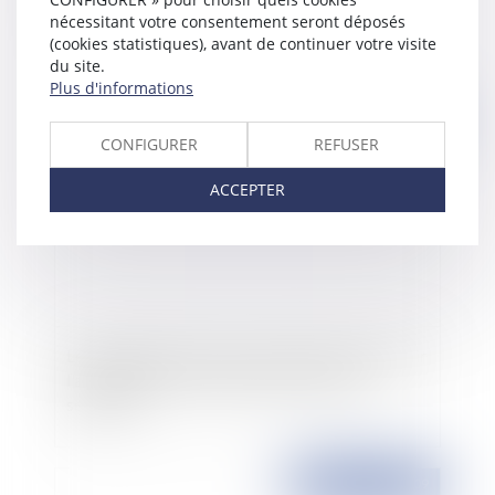
respecter
nécessitant votre consentement seront déposés
(cookies statistiques), avant de continuer votre visite
du site.
Plus d'informations
Publié le :
18/06/2009
CONFIGURER
REFUSER
ACCEPTER
Le Sénat demande au Gouvernement de soutenir
l'allongement du congé de maternité à 18
semaines
Publié le :
17/06/2009