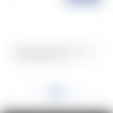
Mobilité géographique et professionnelle: les
propositions du rapport Greff
<<
<
...
836
837
838
839
840
841
842
...
>
>>