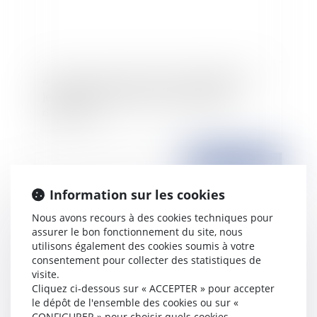
4 décrets pour lutter contre le chômage des
jeunes: aides à l'embauche de stagiaires,
d'apprentis...
Publié le :
18/06/2009
Information sur les cookies
Nous avons recours à des cookies techniques pour
assurer le bon fonctionnement du site, nous
utilisons également des cookies soumis à votre
consentement pour collecter des statistiques de
visite.
Cliquez ci-dessous sur « ACCEPTER » pour accepter
le dépôt de l'ensemble des cookies ou sur «
Contrôle du sac d'un salarié: les conditions à
CONFIGURER » pour choisir quels cookies