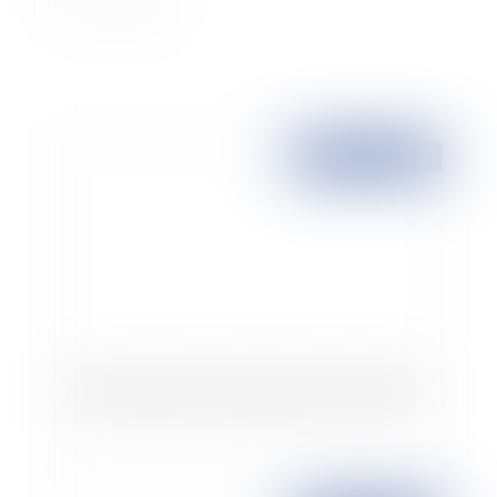
Publié le :
21/06/2009
Auto-entrepreneur: avantages et inconvénients