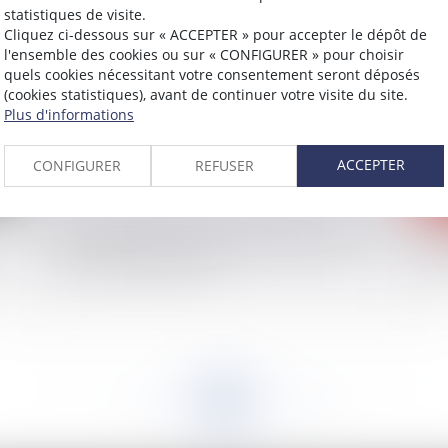
statistiques de visite.
2023
Publié le :
03/02/2023
Cliquez ci-dessous sur « ACCEPTER » pour accepter le dépôt de
l'ensemble des cookies ou sur « CONFIGURER » pour choisir
quels cookies nécessitant votre consentement seront déposés
(cookies statistiques), avant de continuer votre visite du site.
Plus d'informations
ACCEPTER
CONFIGURER
REFUSER
Bail commercial : clause d'indexation réputée
Bai
non écrite en son entier
pr
<<
<
...
121
122
123
124
125
126
127
...
>
>>