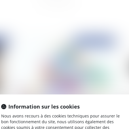
2023
Publié le :
06/02/2023
La
Révocation d'une donation : Donner et
Req
Information sur les cookies
reprendre ne vaut surtout si c’est illicite !
pr
ca
Nous avons recours à des cookies techniques pour assurer le
bon fonctionnement du site, nous utilisons également des
cookies soumis à votre consentement pour collecter des