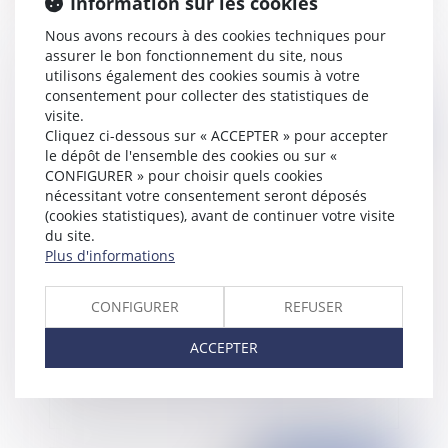
Information sur les cookies
Retraites des fonctionnaires : rappels sur la
Nous avons recours à des cookies techniques pour
prise en compte d’un détachement en catégorie
assurer le bon fonctionnement du site, nous
active
utilisons également des cookies soumis à votre
consentement pour collecter des statistiques de
visite.
Cliquez ci-dessous sur « ACCEPTER » pour accepter
Publié le :
22/11/2021
le dépôt de l'ensemble des cookies ou sur «
CONFIGURER » pour choisir quels cookies
nécessitant votre consentement seront déposés
(cookies statistiques), avant de continuer votre visite
du site.
Plus d'informations
CONFIGURER
REFUSER
La garantie légale de conformité bientôt
ACCEPTER
étendue aux contenus et services numériques