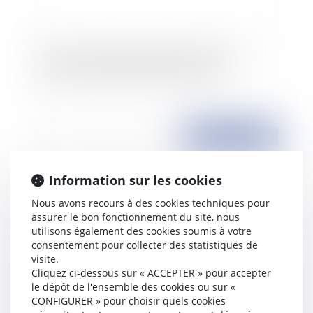
Nouveaux seuils applicables aux marchés
publics à compter du 1er janvier 2010
Publié le :
12/11/2009
Information sur les cookies
Nous avons recours à des cookies techniques pour
assurer le bon fonctionnement du site, nous
utilisons également des cookies soumis à votre
consentement pour collecter des statistiques de
visite.
Cliquez ci-dessous sur « ACCEPTER » pour accepter
Une ordonnance modifiant le Code du cinéma et
le dépôt de l'ensemble des cookies ou sur «
de l'image animée
CONFIGURER » pour choisir quels cookies