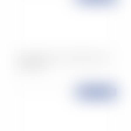
Cession de bail rural : seul le fermier de bonne
foi peut céder
Publié le :
13/11/2009