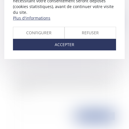
nécessitant votre consentement seront déposés
(cookies statistiques), avant de continuer votre visite
du site.
Plus d'informations
Publié le :
12/11/2009
CONFIGURER
REFUSER
ACCEPTER
La responsabilité du prestataire qui conditionne
le vin
Publié le :
12/11/2009