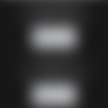
HUAUMÉ LEPELLETIER ARIN
24 Boulevard du Général de Gaulle Bp 46
61200 ARGENTAN
Tél :
02 33 67 00 33
- Fax : 02 33 36 68 97
NOUS CONTACTER
NOUS LOCALISER
BUREAU SECONDAIRE
26 rue de la 11ème Division Britannique
61102 FLERS
Tél :
02 33 66 02 26
- Fax : 02 33 36 68 97
NOUS CONTACTER
NOUS LOCALISER