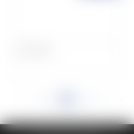
La taxe carbone
<<
<
...
807
808
809
810
811
812
813
...
>
>>