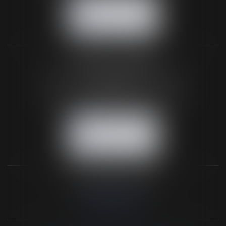
NOUS CONTACTER
NOUS LOCALISER
BUREAU SECONDAIRE
26 rue de la 11ème Division Britannique
61102 FLERS
Tél :
02 33 66 02 26
- Fax : 02 33 36 68 97
NOUS CONTACTER
NOUS LOCALISER
NOS DERNIERS TWEETS