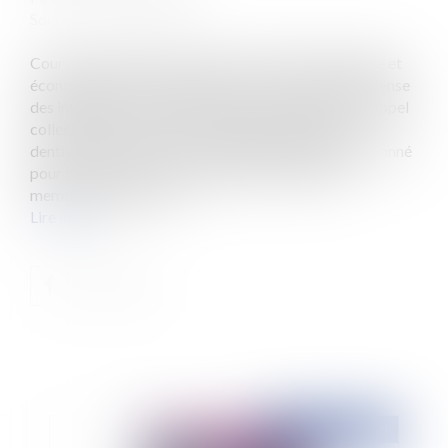
Source :
www.eurojuris.fr
Cour de cassation, chambre commerciale, financière et
économique, 15 octobre 2025, n° 23-21.370. La défense
des intérêts professionnels ne peut pas justifier un appel
collectif au boycott. Le syndicat des chirurgiens-
dentistes de France (CDF) est définitivement sanctionné
pour entente anticoncurrentielle. En incitant ses
membres à refuser d’a...
Lire la suite
Publié le :
27/11/2025