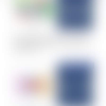
Révocation d’un gérant de SARL : compétence
exclusive du tribunal de commerce même en cas
d’activité civile
Publié le :
19/11/2025