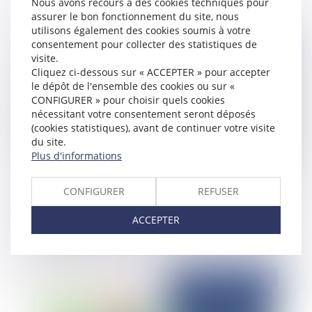
Nous avons recours à des cookies techniques pour
assurer le bon fonctionnement du site, nous
utilisons également des cookies soumis à votre
consentement pour collecter des statistiques de
Publié le :
24/11/2025
visite.
Cliquez ci-dessous sur « ACCEPTER » pour accepter
le dépôt de l'ensemble des cookies ou sur «
CONFIGURER » pour choisir quels cookies
nécessitant votre consentement seront déposés
(cookies statistiques), avant de continuer votre visite
du site.
Plus d'informations
CONFIGURER
REFUSER
Contrôle de l’Assurance Maladie des infirmiers :
comment un mauvais codage NGAP peut coûter
ACCEPTER
très cher
Publié le :
24/11/2025