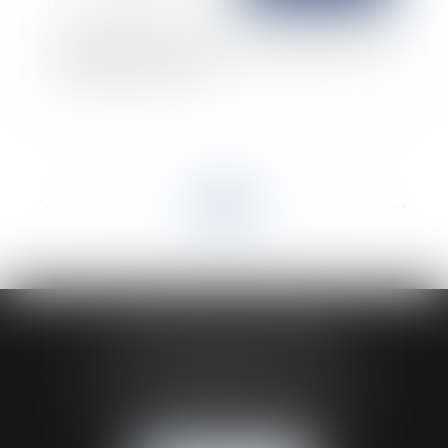
Réseaux de soins : la liberté syndicale ne justifie
pas l’appel au boycott
<<
<
...
13
14
15
16
17
18
19
...
>
>>
HUAUMÉ LEPELLETIER ARIN
24 Boulevard du Général de Gaulle Bp 46
61200 ARGENTAN
Tél :
02 33 67 00 33
- Fax : 02 33 36 68 97