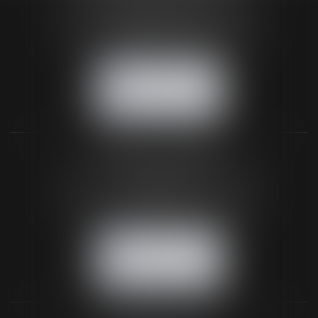
24 Boulevard du Général de Gaulle Bp 46
61200 ARGENTAN
Tél :
02 33 67 00 33
- Fax : 02 33 36 68 97
NOUS CONTACTER
NOUS LOCALISER
BUREAU SECONDAIRE
26 rue de la 11ème Division Britannique
61102 FLERS
Tél :
02 33 66 02 26
- Fax : 02 33 36 68 97
NOUS CONTACTER
NOUS LOCALISER