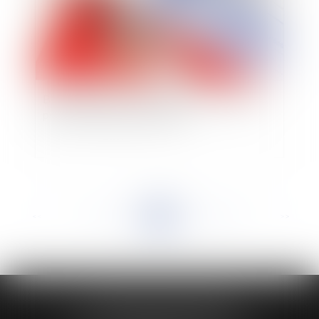
Bail d’habitation : Point de départ du délai de
préavis du congé du locataire
<<
<
...
121
122
123
124
125
126
127
...
>
>>
HUAUMÉ LEPELLETIER ARIN