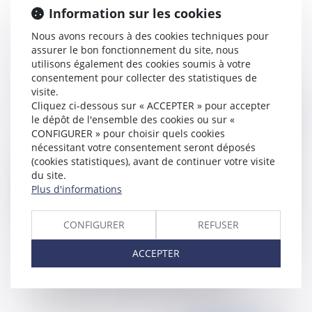
Information sur les cookies
Requalification en bail commercial : la
Nous avons recours à des cookies techniques pour
assurer le bon fonctionnement du site, nous
prescription biennale confirmée par la Cour de
utilisons également des cookies soumis à votre
cassation
consentement pour collecter des statistiques de
visite.
Cliquez ci-dessous sur « ACCEPTER » pour accepter
Publié le :
03/02/2023
le dépôt de l'ensemble des cookies ou sur «
CONFIGURER » pour choisir quels cookies
nécessitant votre consentement seront déposés
(cookies statistiques), avant de continuer votre visite
du site.
Plus d'informations
CONFIGURER
REFUSER
ACCEPTER
Licenciement économique : les recherches de
reclassement ne peuvent être limitées en
fonction de la volonté exprimée du salarié