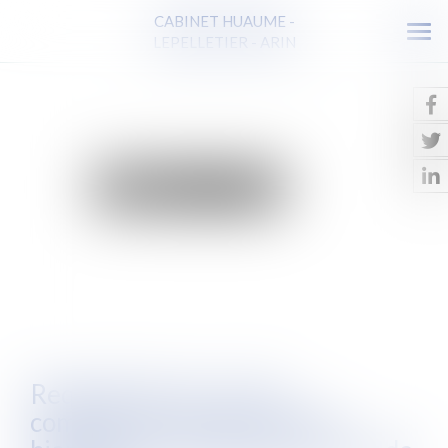
CABINET HUAUME -
Ouv
LEPELLETIER - ARIN
le
men
Requalification en bail
commercial : la prescription