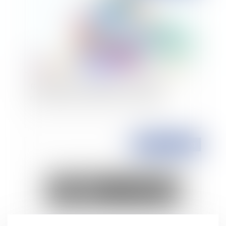
Révocation d'une donation : Donner et
reprendre ne vaut surtout si c’est illicite !
Publié le :
03/02/2023