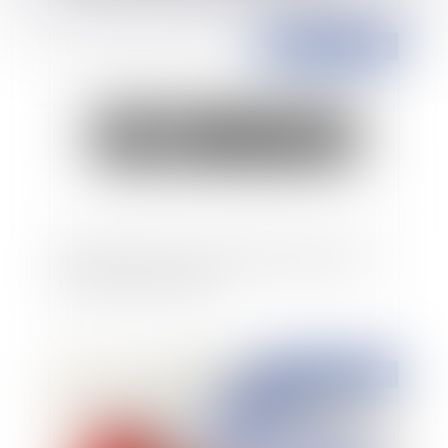
Publié le :
03/02/2023
Bail commercial : clause d'indexation réputée
non écrite en son entier
Publié le :
03/02/2023