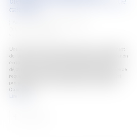
biennale confirmée par la Cour de
cassation
Auteur : PASCAUD-BLANDIN Perle
Publié le :
03/02/2023
Source :
www.eurojuris.fr
Une action, par nature imprescriptible, sur le fondement
de l'article L. 145-15 du Code de commerce, réputant non
écrites certaines clauses d'un bail, ne permet pas de
déjouer la prescription biennale applicable en matière de
requalification en bail commercial. C’est ainsi que s’est
prononcée la Cour de Cassation dans un arrêt récent
(Cour de Ca...
Lire la suite