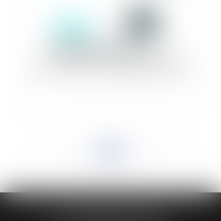
E-justice : le point de vue de Benjamin ENGLISH
<<
<
...
265
266
267
268
269
270
271
...
>
>>
HUAUMÉ LEPELLETIER ARIN