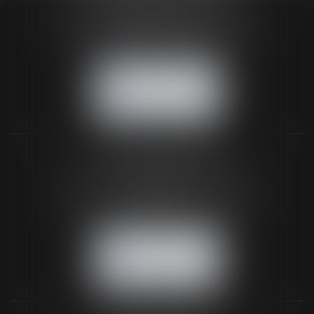
24 Boulevard du Général de Gaulle Bp 46
61200 ARGENTAN
Tél :
02 33 67 00 33
- Fax : 02 33 36 68 97
NOUS CONTACTER
NOUS LOCALISER
BUREAU SECONDAIRE
26 rue de la 11ème Division Britannique
61102 FLERS
Tél :
02 33 66 02 26
- Fax : 02 33 36 68 97
NOUS CONTACTER
NOUS LOCALISER