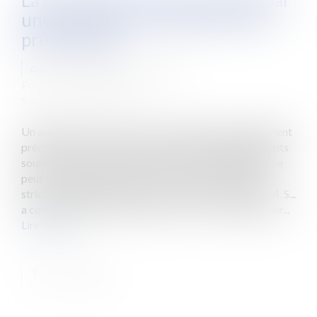
La reprise des actes accomplis par
une société en formation ne se
présume pas
Auteur : Delahousse Christophe
Publié le :
05/04/2019
Source :
www.eurojuris.fr
Un arrêt de la Cour de cassation du 20 février 2019 vient
préciser que la reprise par une société des engagements
souscrits par les associés avant son immatriculation ne
peut être implicite mais doit résulter de formalités
strictes. Quels étaient les faits ? Le 15 janvier 1999, M. S...
a consenti un bail commercial à Mme V..., agissant pour...
Lire la suite