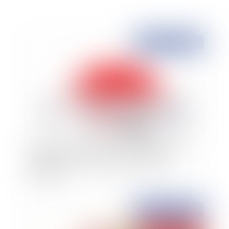
Publié le :
08/04/2019
Régime de frais de santé et modification par
l'employeur : attention au redressement
URSSAF
Publié le :
08/04/2019