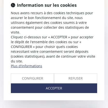
Information sur les cookies
Nous avons recours à des cookies techniques pour
Vente en l’état futur d’achèvement et retard de
assurer le bon fonctionnement du site, nous
livraison
utilisons également des cookies soumis à votre
consentement pour collecter des statistiques de
visite.
Cliquez ci-dessous sur « ACCEPTER » pour accepter
Publié le :
05/04/2019
le dépôt de l'ensemble des cookies ou sur «
CONFIGURER » pour choisir quels cookies
nécessitant votre consentement seront déposés
(cookies statistiques), avant de continuer votre visite
du site.
Plus d'informations
CONFIGURER
REFUSER
ACCEPTER
La reprise des actes accomplis par une société
en formation ne se présume pas