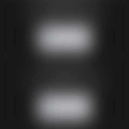
24 Boulevard du Général de Gaulle Bp 46
61200 ARGENTAN
Tél :
02 33 67 00 33
- Fax : 02 33 36 68 97
NOUS CONTACTER
NOUS LOCALISER
BUREAU SECONDAIRE
26 rue de la 11ème Division Britannique
61102 FLERS
Tél :
02 33 66 02 26
- Fax : 02 33 36 68 97
NOUS CONTACTER
NOUS LOCALISER