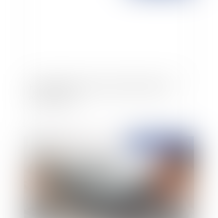
Harcèlement moral et sexuel: désormais les
mêmes peines
Publié le :
20/08/2010