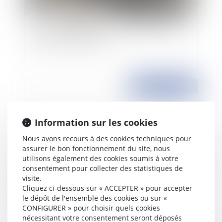
Taxe d'habitation: délai supplémentaire pour le
calcul des abattements
Publié le :
20/08/2010
Information sur les cookies
Nous avons recours à des cookies techniques pour
assurer le bon fonctionnement du site, nous
utilisons également des cookies soumis à votre
consentement pour collecter des statistiques de
visite.
Cliquez ci-dessous sur « ACCEPTER » pour accepter
Règles de nomination des recteurs d'académie
le dépôt de l'ensemble des cookies ou sur «
CONFIGURER » pour choisir quels cookies
nécessitant votre consentement seront déposés