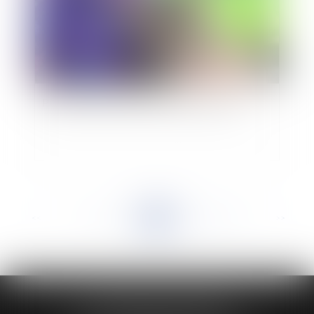
Pension de réversion du conjoint survivant
<<
<
...
755
756
757
758
759
760
761
...
>
>>
HUAUMÉ LEPELLETIER ARIN