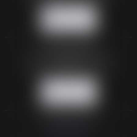
NOUS CONTACTER
NOUS LOCALISER
BUREAU SECONDAIRE
26 rue de la 11ème Division Britannique
61102 FLERS
Tél :
02 33 66 02 26
- Fax : 02 33 36 68 97
NOUS CONTACTER
NOUS LOCALISER
NOS DERNIERS TWEETS