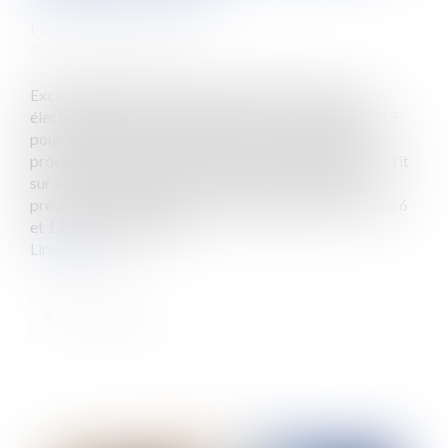
Publié le :
18/09/2015
Source :
www.eurojuris.fr
Exceptionnellement, les inscriptions sur les listes
électorales sont ouvertes jusqu'au 30 septembre 2015
pour les élections régionales des 6 et 13 décembre
prochains.Pour pouvoir voter en 2015, il faut être inscrit
sur les listes électorales. Les prochaines élections
prévues sont les régionales, qui doivent se dérouler les 6
et 13 décembre 2015....
Lire la suite