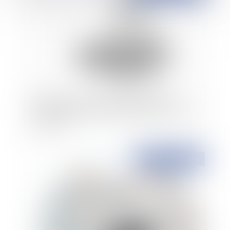
Mise en œuvre des exigences relatives à la
nouvelle organisation d'échanges interbancaires
européens
Publié le :
14/09/2015