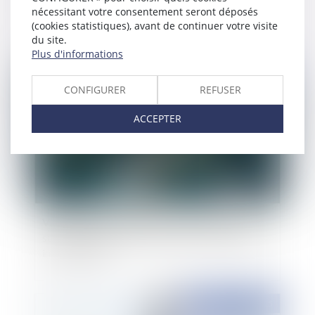
Ou de la plume d’oie à l’ordinateur
nécessitant votre consentement seront déposés
(cookies statistiques), avant de continuer votre visite
du site.
Plus d'informations
Publié le :
02/12/2015
CONFIGURER
REFUSER
ACCEPTER
Validation de la Loi relative aux mesures de
surveillance des communications électroniques
internationales
Publié le :
02/12/2015