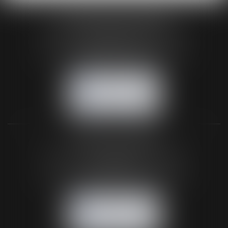
HUAUMÉ LEPELLETIER ARIN
24 Boulevard du Général de Gaulle Bp 46
61200 ARGENTAN
Tél :
02 33 67 00 33
- Fax : 02 33 36 68 97
NOUS CONTACTER
NOUS LOCALISER
BUREAU SECONDAIRE
26 rue de la 11ème Division Britannique
61102 FLERS
Tél :
02 33 66 02 26
- Fax : 02 33 36 68 97
NOUS CONTACTER
NOUS LOCALISER