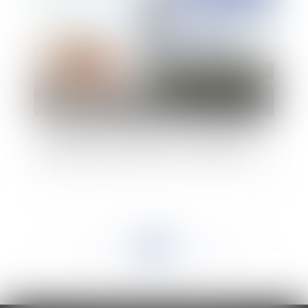
Consommation illicite de films sur Wawacity :
Organisation et projection sur le marché licite
<<
<
...
417
418
419
420
421
422
423
...
>
>>