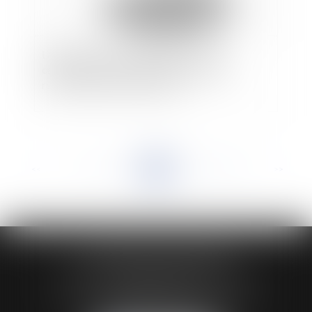
L’appréciation de la disproportion d’un
cautionnement au regard des facultés de
remboursement de la caution
<<
<
...
94
95
96
97
98
99
100
...
>
>>
HUAUMÉ LEPELLETIER ARIN
24 Boulevard du Général de Gaulle Bp 46
61200 ARGENTAN
Tél :
02 33 67 00 33
- Fax : 02 33 36 68 97