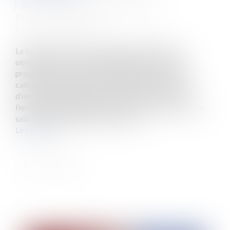
Auteur : VARRON CHARRIER Capucine
Publié le :
02/11/2023
Source :
www.eurojuris.fr
La haute juridiction considère qu’a manqué à son
obligation de reclassement l’employeur qui n’a pas
proposé à son salarié protégé inapte un poste de
catégorie supérieure. Le seul fait que le poste relève
d’une catégorie d’emploi supérieure n’exonère pas
l’employeur de l’obligation de proposer un tel poste au
salarié protégé dans le cadre de son...
Lire la suite