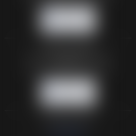
NOUS CONTACTER
NOUS LOCALISER
BUREAU SECONDAIRE
26 rue de la 11ème Division Britannique
61102 FLERS
Tél :
02 33 66 02 26
- Fax : 02 33 36 68 97
NOUS CONTACTER
NOUS LOCALISER
NOS DERNIERS TWEETS