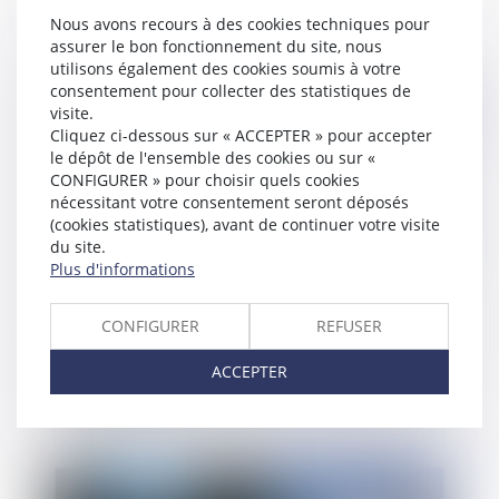
du tiers aux droits de l’assureur
Nous avons recours à des cookies techniques pour
assurer le bon fonctionnement du site, nous
utilisons également des cookies soumis à votre
consentement pour collecter des statistiques de
visite.
Publié le :
26/10/2023
Cliquez ci-dessous sur « ACCEPTER » pour accepter
le dépôt de l'ensemble des cookies ou sur «
CONFIGURER » pour choisir quels cookies
nécessitant votre consentement seront déposés
(cookies statistiques), avant de continuer votre visite
du site.
Plus d'informations
CONFIGURER
REFUSER
Action en garantie des vices cachés : recours de
ACCEPTER
l'acquéreur insatisfait à l'encontre d'un vendeur
professionnel
Publié le :
26/10/2023