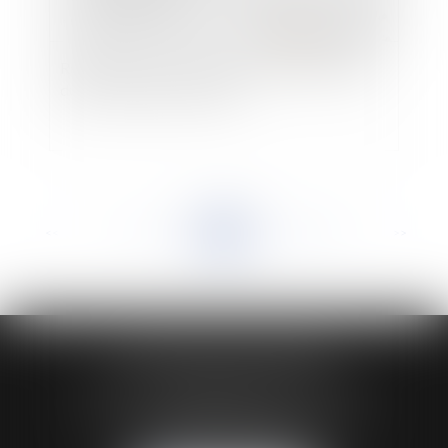
Recel successoral : recouvrement de la somme
due sur les biens communs
<<
<
...
123
124
125
126
127
128
129
...
>
>>
HUAUMÉ LEPELLETIER ARIN
24 Boulevard du Général de Gaulle Bp 46
61200 ARGENTAN
Tél :
02 33 67 00 33
- Fax : 02 33 36 68 97