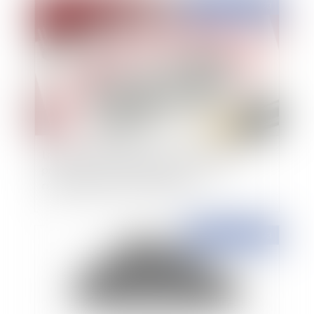
Publié le :
01/02/2023
La Section du contentieux du Conseil d’État
précise les suites de l’annulation d’une
réintégration après révocation
Publié le :
31/01/2023