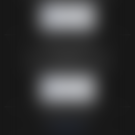
NOUS CONTACTER
NOUS LOCALISER
BUREAU SECONDAIRE
26 rue de la 11ème Division Britannique
61102 FLERS
Tél :
02 33 66 02 26
- Fax : 02 33 36 68 97
NOUS CONTACTER
NOUS LOCALISER
NOS DERNIERS TWEETS