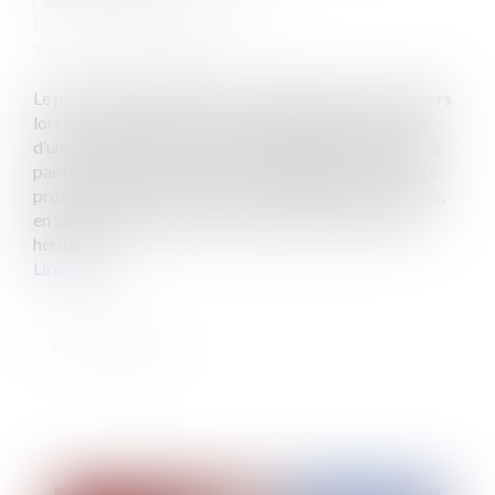
Auteur : HARDOUIN Maxime
Publié le :
30/01/2023
Source :
www.eurojuris.fr
Le principe de l’égalité dans le partage entre les héritiers
lors des opérations de compte, liquidation et partage
d’une succession, constitue une règle impérative posée
par l’article 826 du Code civil. Le législateur a souhaité
protéger ce principe essentiel du droit des successions,
en sanctionnant tout acte commis sciemment par un
héritier v...
Lire la suite