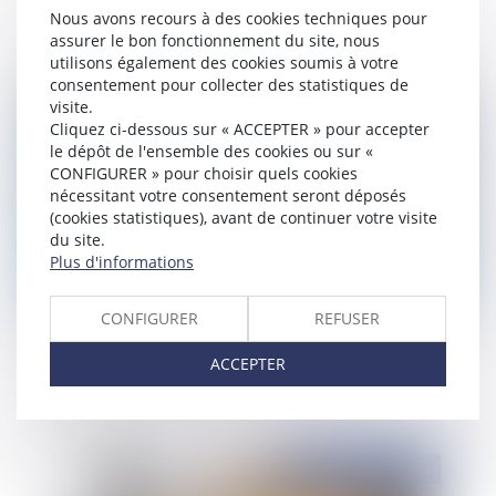
contre un acte participant au processus de
Nous avons recours à des cookies techniques pour
conclusion du contrat
assurer le bon fonctionnement du site, nous
utilisons également des cookies soumis à votre
consentement pour collecter des statistiques de
visite.
Publié le :
31/01/2023
Cliquez ci-dessous sur « ACCEPTER » pour accepter
le dépôt de l'ensemble des cookies ou sur «
CONFIGURER » pour choisir quels cookies
nécessitant votre consentement seront déposés
(cookies statistiques), avant de continuer votre visite
du site.
Plus d'informations
CONFIGURER
REFUSER
Le délai de préavis dans le contrat de
ACCEPTER
collaboration entre infirmiers libéraux
Publié le :
31/01/2023