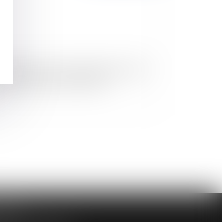
lication au JO de la loi de financement de la
curité sociale pour l'année 2008
DAIRE