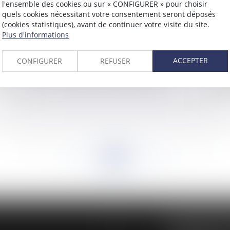
l'ensemble des cookies ou sur « CONFIGURER » pour choisir
quels cookies nécessitant votre consentement seront déposés
(cookies statistiques), avant de continuer votre visite du site.
Plus d'informations
ACCEPTER
CONFIGURER
REFUSER
des
Responsabilités de l’exploitant agricole
Pub
Sé
<<
<
...
924
925
926
927
928
929
930
...
>
>>
BUREAU SECON