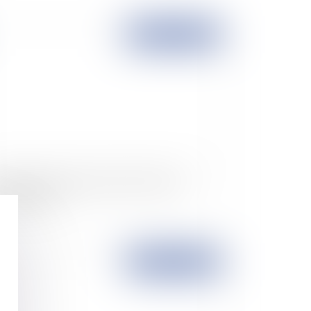
Publié le :
15/01/2008
juge n'est pas tenu de relever d'office un
yen de droit
Publié le :
10/01/2008