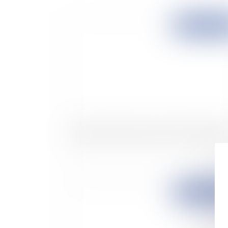
Publié le :
15/01/
Abandon de la quote-part d’un bien immobili
Publié le :
14/01/