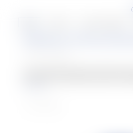
Accueil
Le cabinet
Les associés et l'équipe
Publication au JO de la loi de fi
Publié le :
10/01/2008
Source :
www.eurojuris.fr
La loi n° 2007-1786 du 19 décembre 2007 de financemen
en oeuvre, pour la troisième année consécutive, le cadre 
Lire la suite