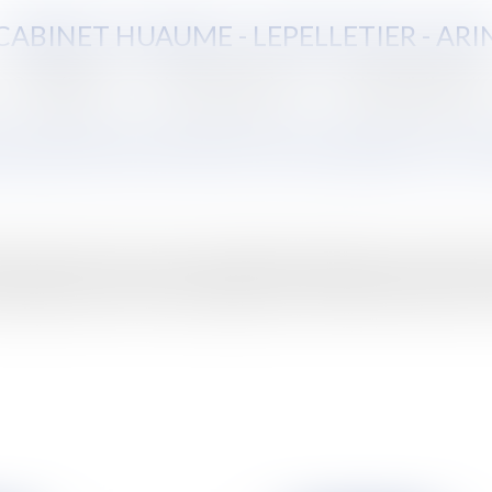
CABINET HUAUME - LEPELLETIER - ARI
Compétences
Vente aux enchères
Aide juridictionnelle
nancement de la Sécurité sociale pour l'
t de la Sécurité sociale pour 2008 a été publiée au Journal Offic
juridique rénové de la loi organique du 2 août 2005 relative aux lois