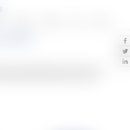
N
Honoraires
Eurojuris
Actus
Contact
année 2008
iel le 21 décembre 2007.Sécurité socialeCe texte met
 de financement de la Sécurité sociale. La loi pré...