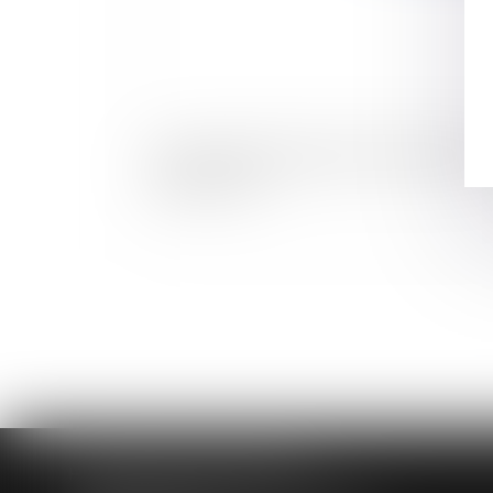
Décret relatif à la langue des déclarations et 
dépôts au RCS
HUAUMÉ LEPELLETIER ARIN