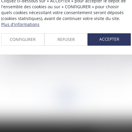
Cliquez ci-dessous sur « ACCEPTER » pour accepter le dépôt de
l'ensemble des cookies ou sur « CONFIGURER » pour choisir
quels cookies nécessitant votre consentement seront déposés
(cookies statistiques), avant de continuer votre visite du site.
Plus d'informations
ACCEPTER
CONFIGURER
REFUSER
Le psychologue à l'hôpital: l'interprétation des
Les
tribunaux
po
<<
<
...
931
932
933
934
935
936
937
...
>
>>