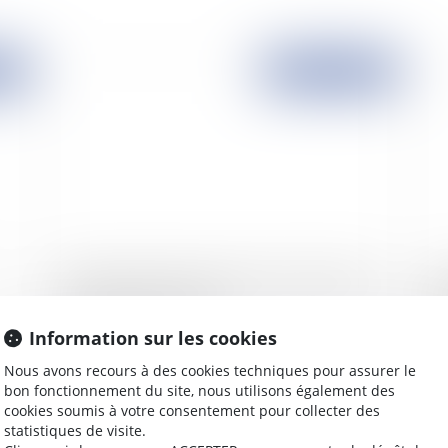
2007
Publié le :
12/12/2007
Etude du projet de loi qui prévoit notamment le
Go
rachat des jours de RTT
de
Information sur les cookies
Nous avons recours à des cookies techniques pour assurer le
bon fonctionnement du site, nous utilisons également des
2007
Publié le :
11/12/2007
cookies soumis à votre consentement pour collecter des
statistiques de visite.